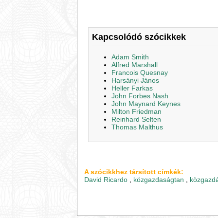
Kapcsolódó szócikkek
Adam Smith
Alfred Marshall
Francois Quesnay
Harsányi János
Heller Farkas
John Forbes Nash
John Maynard Keynes
Milton Friedman
Reinhard Selten
Thomas Malthus
A szócikkhez társított címkék:
David Ricardo
,
közgazdaságtan
,
közgazd