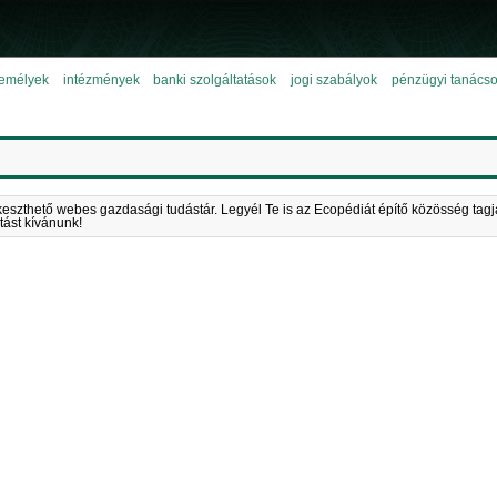
emélyek
intézmények
banki szolgáltatások
jogi szabályok
pénzügyi tanács
keszthető webes gazdasági tudástár. Legyél Te is az Ecopédiát építő közösség tagj
tást kívánunk!