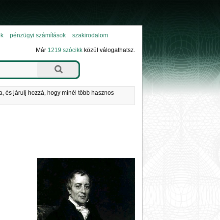
ok
pénzügyi számítások
szakirodalom
Már
1219 szócikk
közül válogathatsz.
a, és járulj hozzá, hogy minél több hasznos