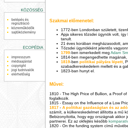
KÖZÖSSÉG
belépés és
Szakmai előmenetel:
regisztráció
közreműködők
1772-ben Londonban született, tizenh
sajtóközlemény
Apja sikeres tőzsdei ügynök volt, í
tanult.
21 éves korában megházasodott, ami 
ECOPÉDIA
Tőzsdei ügynökként jelentős vagyonra
1799
-ben ismerkedett meg
Adam Sm
1814-ben megengedhette magának, h
impresszum
médiaajánlat
1819
-ben
politikai pályára lépett
, 
copyright
szabadkereskedelem mellett és a gab
jogi tudnivalók
1823-ban hunyt el.
elérhetőség
Művei:
1810 - The High Price of Bullion, a Proof
foglalkozik.
1815 - Essay on the Influence of a Low Pri
1817
-
A politikai gazdaságtan és az adó
számít, a külkereskedelmet állította a mű 
Bebizonyította, hogy egy országnak akkor j
partnerei. Ez az okfejtés később
komparatí
1820 - On the funding system című művében