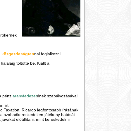
brókernek
l
közgazdaságtan
nal foglalkozni.
aláláig töltötte be. Kiállt a
 a pénz
aranyfedezet
ének szabályozásával
n írt.
and Taxation. Ricardo legfontosabb írásának
ta a szabadkereskedelem jótékony hatását.
avakat előállítani, mint kereskedelmi