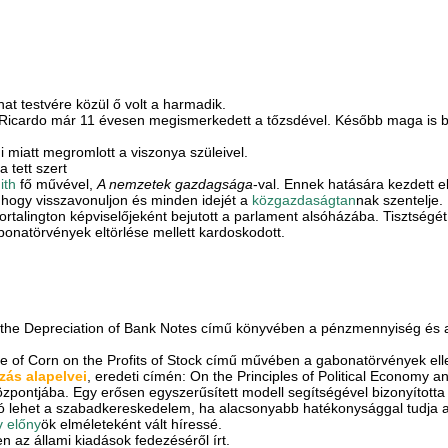
at testvére közül ő volt a harmadik.
gy Ricardo már 11 évesen megismerkedett a tőzsdével. Később maga is 
miatt megromlott a viszonya szüleivel.
 tett szert
ith
fő művével,
A nemzetek gazdagsága
-val. Ennek hatására kezdett e
ogy visszavonuljon és minden idejét a
közgazdaságtan
nak szentelje.
Portalington képviselőjeként bejutott a parlament alsóházába. Tisztségét h
onatörvények eltörlése mellett kardoskodott.
 of the Depreciation of Bank Notes című könyvében a pénzmennyiség és
ce of Corn on the Profits of Stock című művében a gabonatörvények elle
zás alapelvei
, eredeti címén: On the Principles of Political Economy 
központjába. Egy erősen egyszerűsített modell segítségével bizonyítot
ó lehet a szabadkereskedelem, ha alacsonyabb hatékonysággal tudja a j
v előny
ök elméleteként vált híressé.
 az állami kiadások fedezéséről írt.