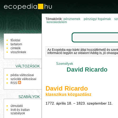
Témakörök:
pénznemek
pénzügyi fogalmak
sz
kereskedelem
NAVIGÁCIÓ
főoldal
tartalom
címkék
Az Ecopédia egy bárki által hozzáférhető és szer
visszlinkek
információ legyen az oldalon! Addig is, jó olvasga
Személyek
VÁLTOZÁSOK
David Ricardo
pédia változásai
szócikk változásai
RSS
David Ricardo
klasszikus közgazdász
SZABÁLYOK
1772. április 18. − 1823. szeptember 11.
útmutató
írott és íratlan
szabályok