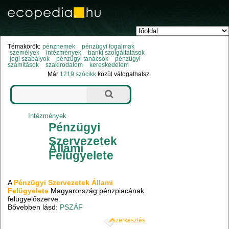
Témakörök:
pénznemek
pénzügyi fogalmak
személyek
intézmények
banki szolgáltatások
jogi szabályok
pénzügyi tanácsok
pénzügyi
számítások
szakirodalom
kereskedelem
Már
1219 szócikk
közül válogathatsz.
Intézmények
Pénzügyi
Szervezetek
Állami
Felügyelete
A
Pénzügyi Szervezetek Állami
Felügyelete
Magyarország pénzpiacának
felügyelőszerve.
Bővebben lásd:
PSZÁF
szerkesztés