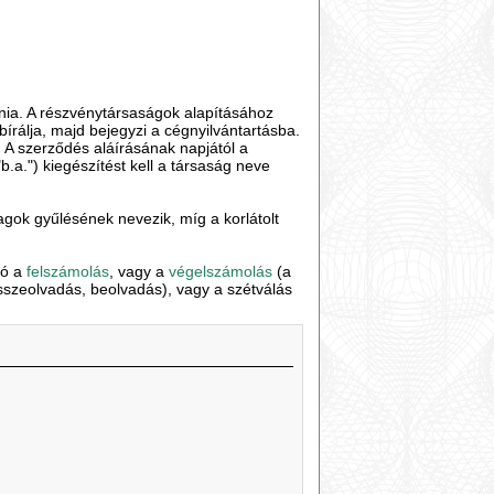
rnia. A részvénytársaságok alapításához
írálja, majd bejegyzi a cégnyilvántartásba.
 A szerződés aláírásának napjától a
.a.") kiegészítést kell a társaság neve
agok gyűlésének nevezik, míg a korlátolt
tó a
felszámolás
, vagy a
végelszámolás
(a
sszeolvadás, beolvadás), vagy a szétválás