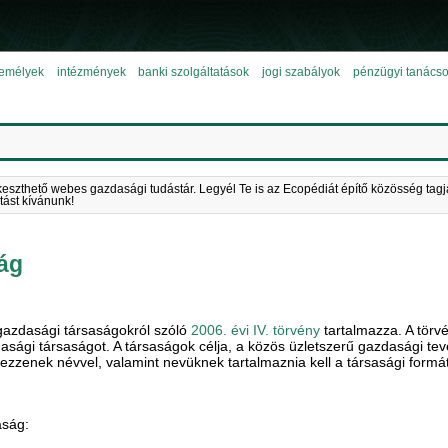
emélyek
intézmények
banki szolgáltatások
jogi szabályok
pénzügyi tanács
keszthető webes gazdasági tudástár. Legyél Te is az Ecopédiát építő közösség tagj
tást kívánunk!
ág
gazdasági társaságokról szóló
2006. évi IV. törvény
tartalmazza. A törv
dasági társaságot. A társaságok célja, a közös üzletszerű gazdasági t
zzenek névvel, valamint nevüknek tartalmaznia kell a társasági formát
aság: