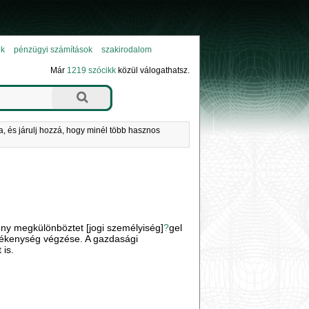
ok
pénzügyi számítások
szakirodalom
Már
1219 szócikk
közül válogathatsz.
a, és járulj hozzá, hogy minél több hasznos
ény megkülönböztet [jogi személyiség]
?
gel
evékenység végzése. A gazdasági
 is.