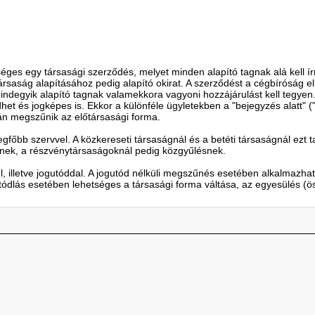
ges egy társasági szerződés, melyet minden alapító tagnak alá kell í
saság alapításához pedig alapító okirat. A szerződést a cégbíróság elb
degyik alapító tagnak valamekkora vagyoni hozzájárulást kell tegyen.
 és jogképes is. Ekkor a különféle ügyletekben a "bejegyzés alatt" ("b
után megszűnik az előtársasági forma.
gfőbb szervvel. A közkereseti társaságnál és a betéti társaságnál ezt t
nek, a részvénytársaságoknál pedig közgyűlésnek.
, illetve jogutóddal. A jogutód nélküli megszűnés esetében alkalmazha
tódlás esetében lehetséges a társasági forma váltása, az egyesülés (ö