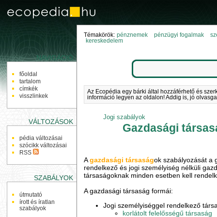
Témakörök:
pénznemek
pénzügyi fogalmak
sz
kereskedelem
NAVIGÁCIÓ
főoldal
tartalom
címkék
Az Ecopédia egy bárki által hozzáférhető és szer
visszlinkek
információ legyen az oldalon! Addig is, jó olvasga
Jogi szabályok
VÁLTOZÁSOK
Gazdasági társas
pédia változásai
szócikk változásai
RSS
A
gazdasági társaság
ok szabályozását a 
rendelkező és jogi személyiség nélküli gaz
társaságoknak minden esetben kell rendelke
SZABÁLYOK
A gazdasági társaság formái:
útmutató
írott és íratlan
Jogi személyiséggel rendelkező társ
szabályok
korlátolt felelősségű társaság