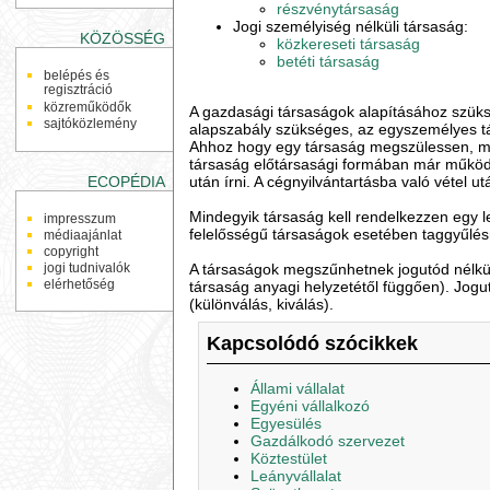
részvénytársaság
Jogi személyiség nélküli társaság:
KÖZÖSSÉG
közkereseti társaság
betéti társaság
belépés és
regisztráció
közreműködők
A gazdasági társaságok alapításához szüksé
sajtóközlemény
alapszabály szükséges, az egyszemélyes tár
Ahhoz hogy egy társaság megszülessen, min
társaság előtársasági formában már működhet
ECOPÉDIA
után írni. A cégnyilvántartásba való vétel 
Mindegyik társaság kell rendelkezzen egy le
impresszum
felelősségű társaságok esetében taggyűlés
médiaajánlat
copyright
jogi tudnivalók
A társaságok megszűnhetnek jogutód nélkül
elérhetőség
társaság anyagi helyzetétől függően). Jogu
(különválás, kiválás).
Kapcsolódó szócikkek
Állami vállalat
Egyéni vállalkozó
Egyesülés
Gazdálkodó szervezet
Köztestület
Leányvállalat