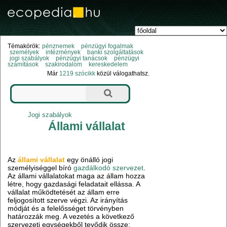
Témakörök:
pénznemek
pénzügyi fogalmak
személyek
intézmények
banki szolgáltatások
jogi szabályok
pénzügyi tanácsok
pénzügyi
számítások
szakirodalom
kereskedelem
Már
1219 szócikk
közül válogathatsz.
Jogi szabályok
Állami vállalat
Az
állami vállalat
egy önálló jogi
személyiséggel bíró
gazdálkodó szervezet
.
Az állami vállalatokat maga az állam hozza
létre, hogy gazdasági feladatait ellássa. A
vállalat működtetését az állam erre
feljogosított szerve végzi. Az irányítás
módját és a felelősséget törvényben
határozzák meg. A vezetés a következő
szervezeti egységekből tevődik össze: