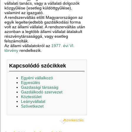
vállalati tanács, vagy a vállalati dolgozók
közgyűlése (esetleg küldöttgyűlése),
valamint az igazgató.
A rendszerváltás előtt Magyarországon az
egyik legelterjedtebb gazdálkodási forma
volt az állami vállalat. A rendszerváltás után
azonban a legtöbb állami vállalat átalakult
részvénytársasággá, vagy esetleg
felszámolták.
Az állami vállalatokról az
1977. évi VI.
törvény
rendelkezik.
Kapcsolódó szócikkek
Egyéni vállalkozó
Egyesülés
Gazdasági társaság
Gazdálkodó szervezet
Köztestület
Leányvállalat
Szövetkezet
szerkesztés