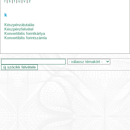
r
|
s
|
t
|
u
|
v
|
z
k
Készpénzátutalás
Készpénzfelvétel
Konvertibilis forintkártya
Konvertibilis forintszámla