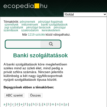
Témakörök:
pénznemek
pénzügyi fogalmak
személyek
intézmények
banki szolgáltatások
jogi szabályok
pénzügyi tanácsok
pénzügyi
számítások
szakirodalom
kereskedelem
Már
1219 szócikk
közül válogathatsz.
Banki szolgáltatások
A banki szolgáltatások köre meglehetősen
széles mind az üzleti élet, mind pedig a
privát szféra számára. Nincsen jelentős
különbség a két nagy ügyfélcsoportnak
nyújott szolgáltatások típusa között.
Bejegyzések ebben a témakörben:
a
|
b
|
c
|
d
|
e
|
f
|
g
|
h
|
i
|
j
|
k
|
l
|
m
|
n
|
o
|
p
|