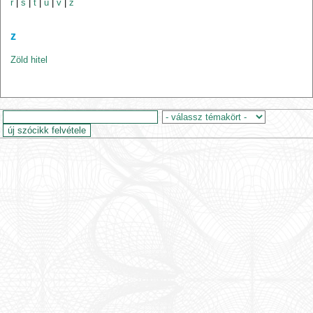
r
|
s
|
t
|
u
|
v
|
z
z
Zöld hitel