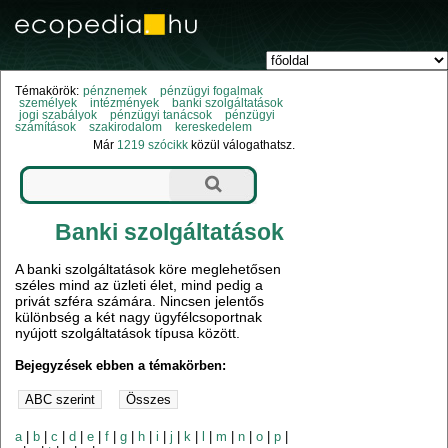
Témakörök:
pénznemek
pénzügyi fogalmak
személyek
intézmények
banki szolgáltatások
jogi szabályok
pénzügyi tanácsok
pénzügyi
számítások
szakirodalom
kereskedelem
Már
1219 szócikk
közül válogathatsz.
Banki szolgáltatások
A banki szolgáltatások köre meglehetősen
széles mind az üzleti élet, mind pedig a
privát szféra számára. Nincsen jelentős
különbség a két nagy ügyfélcsoportnak
nyújott szolgáltatások típusa között.
Bejegyzések ebben a témakörben:
a
|
b
|
c
|
d
|
e
|
f
|
g
|
h
|
i
|
j
|
k
|
l
|
m
|
n
|
o
|
p
|