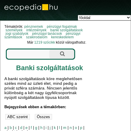
Témakörök:
pénznemek
pénzügyi fogalmak
személyek
intézmények
banki szolgáltatások
jogi szabályok
pénzügyi tanácsok
pénzügyi
számítások
szakirodalom
kereskedelem
Már
1219 szócikk
közül válogathatsz.
Banki szolgáltatások
A banki szolgáltatások köre meglehetősen
széles mind az üzleti élet, mind pedig a
privát szféra számára. Nincsen jelentős
különbség a két nagy ügyfélcsoportnak
nyújott szolgáltatások típusa között.
Bejegyzések ebben a témakörben:
a
|
b
|
c
|
d
|
e
|
f
|
g
|
h
|
i
|
j
|
k
|
l
|
m
|
n
|
o
|
p
|