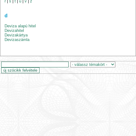
r
|
s
|
t
|
u
|
v
|
z
d
Deviza alapú hitel
Devizahitel
Devizakártya
Devizaszámla