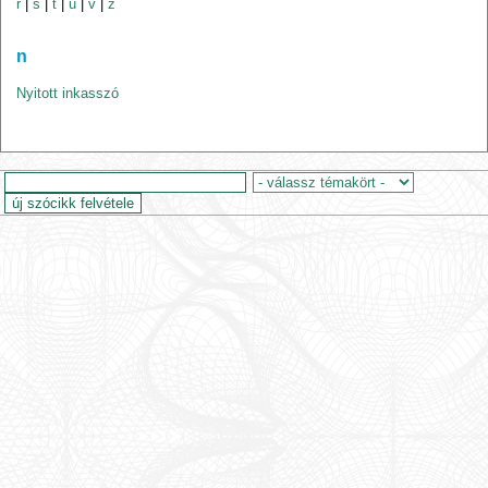
r
|
s
|
t
|
u
|
v
|
z
n
Nyitott inkasszó