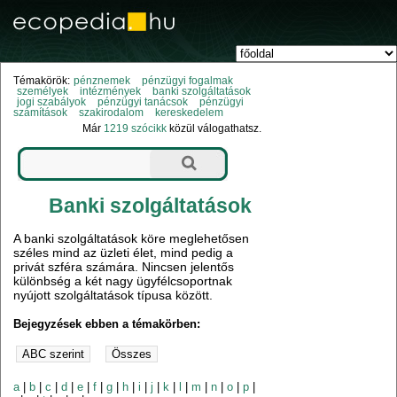
Témakörök:
pénznemek
pénzügyi fogalmak
személyek
intézmények
banki szolgáltatások
jogi szabályok
pénzügyi tanácsok
pénzügyi
számítások
szakirodalom
kereskedelem
Már
1219 szócikk
közül válogathatsz.
Banki szolgáltatások
A banki szolgáltatások köre meglehetősen
széles mind az üzleti élet, mind pedig a
privát szféra számára. Nincsen jelentős
különbség a két nagy ügyfélcsoportnak
nyújott szolgáltatások típusa között.
Bejegyzések ebben a témakörben:
a
|
b
|
c
|
d
|
e
|
f
|
g
|
h
|
i
|
j
|
k
|
l
|
m
|
n
|
o
|
p
|