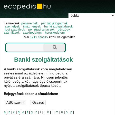
Témakörök:
pénznemek
pénzügyi fogalmak
személyek
intézmények
banki szolgáltatások
jogi szabályok
pénzügyi tanácsok
pénzügyi
számítások
szakirodalom
kereskedelem
Már
1219 szócikk
közül válogathatsz.
Banki szolgáltatások
A banki szolgáltatások köre meglehetősen
széles mind az üzleti élet, mind pedig a
privát szféra számára. Nincsen jelentős
különbség a két nagy ügyfélcsoportnak
nyújott szolgáltatások típusa között.
Bejegyzések ebben a témakörben:
a
|
b
|
c
|
d
|
e
|
f
|
g
|
h
|
i
|
j
|
k
|
l
|
m
|
n
|
o
|
p
|