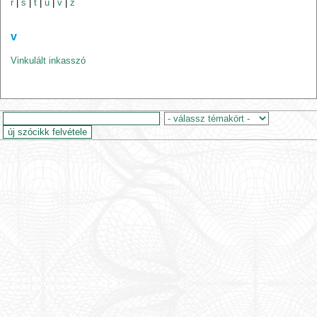
r
|
s
|
t
|
u
|
v
|
z
v
Vinkulált inkasszó