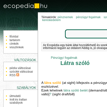
Témakörök:
pénznemek
pénzügyi fogalmak
sz
kereskedelem
NAVIGÁCIÓ
főoldal
tartalom
címkék
Az Ecopédia egy bárki által hozzáférhető és szer
visszlinkek
információ legyen az oldalon! Addig is, jó olvasga
Pénzügyi fogalmak
VÁLTOZÁSOK
Látra szóló
pédia változásai
szócikk változásai
RSS
A
látra szóló
(at sight) kifejezés a pénzügy
eszközével.
SZABÁLYOK
Ezek lehetnek
látra szóló betét
(demand/sitht
váltó]
?
(sight draft/bill)
útmutató
írott és íratlan
szabályok