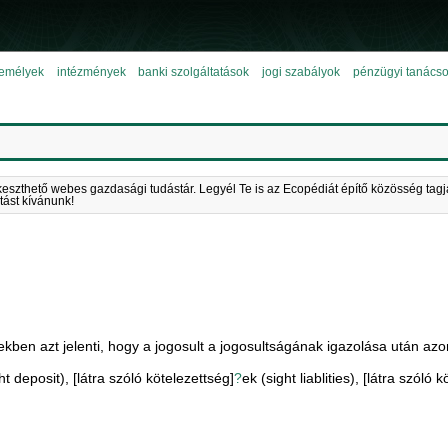
emélyek
intézmények
banki szolgáltatások
jogi szabályok
pénzügyi tanács
keszthető webes gazdasági tudástár. Legyél Te is az Ecopédiát építő közösség tagj
tást kívánunk!
ekben azt jelenti, hogy a jogosult a jogosultságának igazolása után az
 deposit), [látra szóló kötelezettség]
?
ek (sight liablities), [látra szóló 