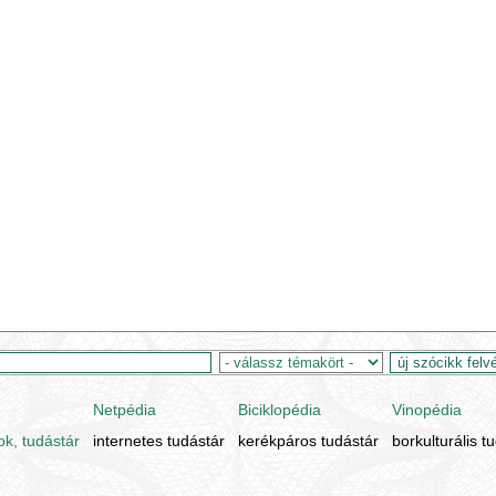
Netpédia
Biciklopédia
Vinopédia
ok, tudástár
internetes tudástár
kerékpáros tudástár
borkulturális t