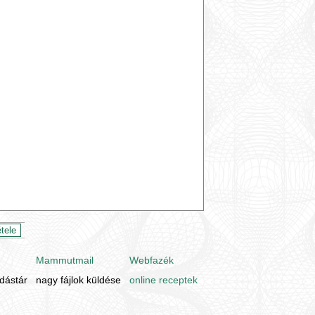
Mammutmail
Webfazék
udástár
nagy fájlok küldése
online receptek