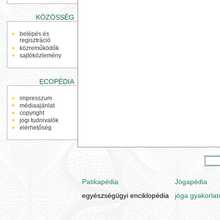
KÖZÖSSÉG
belépés és
regisztráció
közreműködők
sajtóközlemény
ECOPÉDIA
impresszum
médiaajánlat
copyright
jogi tudnivalók
elérhetőség
Patikapédia
Jógapédia
egyészségügyi enciklopédia
jóga gyakorlat