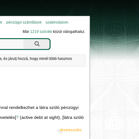
ok
pénzügyi számítások
szakirodalom
Már
1219 szócikk
közül válogathatsz.
a, és járulj hozzá, hogy minél több hasznos
onnal rendelkezhet a látra szóló pénzügyi
követelés]
?
(active debt at sight), [látra szóló
szerkesztés