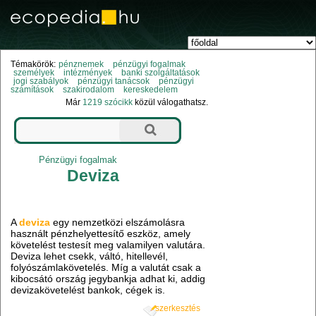
Témakörök:
pénznemek
pénzügyi fogalmak
személyek
intézmények
banki szolgáltatások
jogi szabályok
pénzügyi tanácsok
pénzügyi
számítások
szakirodalom
kereskedelem
Már
1219 szócikk
közül válogathatsz.
Pénzügyi fogalmak
Deviza
A
deviza
egy nemzetközi elszámolásra
használt pénzhelyettesítő eszköz, amely
követelést testesít meg valamilyen valutára.
Deviza lehet csekk, váltó, hitellevél,
folyószámlakövetelés. Míg a valutát csak a
kibocsátó ország jegybankja adhat ki, addig
devizakövetelést bankok, cégek is.
szerkesztés