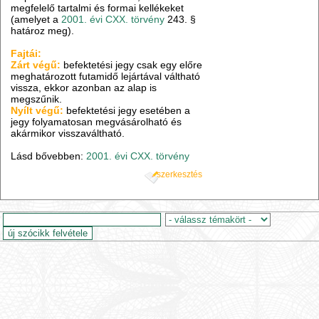
megfelelő tartalmi és formai kellékeket
(amelyet a
2001. évi CXX. törvény
243. §
határoz meg).
Fajtái:
Zárt végű:
befektetési jegy csak egy előre
meghatározott futamidő lejártával váltható
vissza, ekkor azonban az alap is
megszűnik.
Nyílt végű:
befektetési jegy esetében a
jegy folyamatosan megvásárolható és
akármikor visszaváltható.
Lásd bővebben:
2001. évi CXX. törvény
szerkesztés