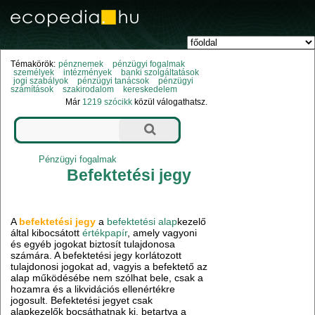
Témakörök:
pénznemek
pénzügyi fogalmak
személyek
intézmények
banki szolgáltatások
jogi szabályok
pénzügyi tanácsok
pénzügyi
számítások
szakirodalom
kereskedelem
Már
1219 szócikk
közül válogathatsz.
Pénzügyi fogalmak
Befektetési jegy
A
befektetési jegy
a
befektetési alap
kezelő
által kibocsátott
értékpapír
, amely vagyoni
és egyéb jogokat biztosít tulajdonosa
számára. A befektetési jegy korlátozott
tulajdonosi jogokat ad, vagyis a befektető az
alap működésébe nem szólhat bele, csak a
hozamra és a likvidációs ellenértékre
jogosult. Befektetési jegyet csak
alapkezelők bocsáthatnak ki, betartva a