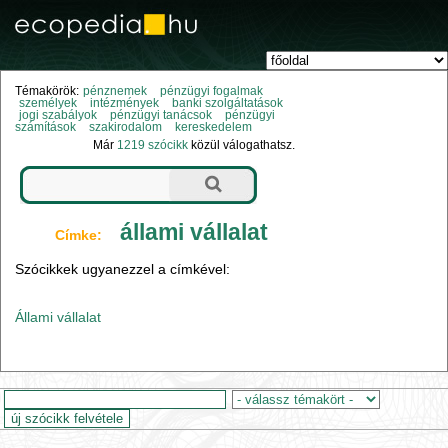
Témakörök:
pénznemek
pénzügyi fogalmak
személyek
intézmények
banki szolgáltatások
jogi szabályok
pénzügyi tanácsok
pénzügyi
számítások
szakirodalom
kereskedelem
Már
1219 szócikk
közül válogathatsz.
állami vállalat
Címke:
Szócikkek ugyanezzel a címkével:
Állami vállalat