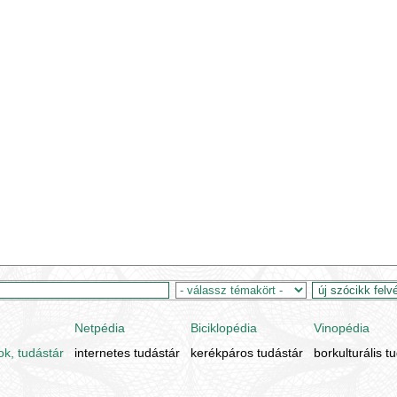
Netpédia
Biciklopédia
Vinopédia
ok, tudástár
internetes tudástár
kerékpáros tudástár
borkulturális t