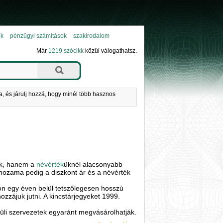
ok
pénzügyi számítások
szakirodalom
Már
1219 szócikk
közül válogathatsz.
a, és járulj hozzá, hogy minél több hasznos
nek, hanem a
névérték
üknél alacsonyabb
k hozama pedig a diszkont ár és a névérték
on egy éven belül tetszőlegesen hosszú
ozzájuk jutni. A kincstárjegyeket 1999.
üli szervezetek egyaránt megvásárolhatják.