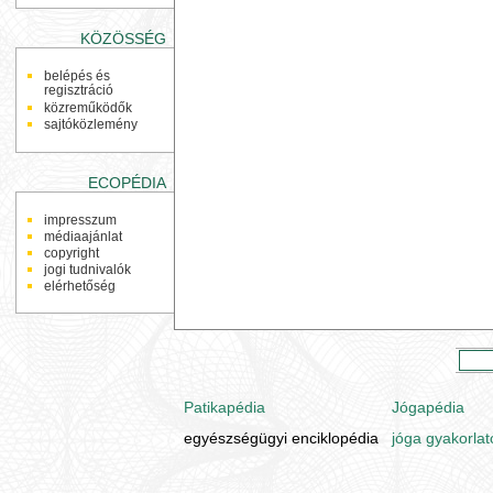
KÖZÖSSÉG
belépés és
regisztráció
közreműködők
sajtóközlemény
ECOPÉDIA
impresszum
médiaajánlat
copyright
jogi tudnivalók
elérhetőség
Patikapédia
Jógapédia
egyészségügyi enciklopédia
jóga gyakorlat