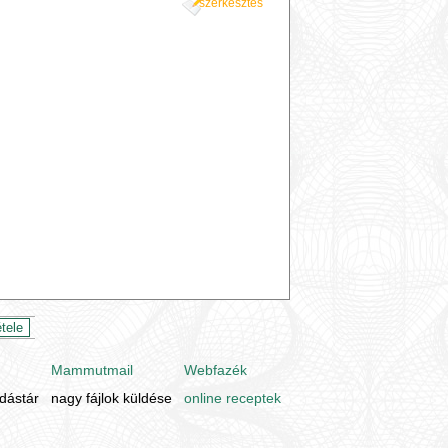
szerkesztés
Mammutmail
Webfazék
udástár
nagy fájlok küldése
online receptek