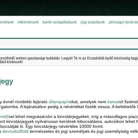
emélyek
intézmények
banki szolgáltatások
jogi szabályok
pénzügyi tanács
keszthető webes gazdasági tudástár. Legyél Te is az Ecopédiát építő közösség tagj
tást kívánunk!
jegy
 évnél rövidebb lejáratú
állampapír
okat, amelyek nem
kamat
ot fizet
galomba. A lejáratukkor pedig a névértéket fizetik vissza. A befektető
amidő
vel lehet megvásárolni a kincstárjegyeket, míg a másodlagos piac
nt kincstárjegyek nyilvánosan kerülnek kibocsátásra, aukciókon lehet h
ocsátják ki. Egy kincstárjegy névértéke 10000 forint.
s
devizakülföldi
természetes és jogi személyek és jogi személyiség nélk