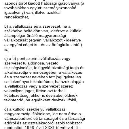
azonosítóról kiadott hatósági igazolványa (a
továbbiakban együtt: személyazonosító
igazolvány) van, illetve azokkal
rendelkezhet,
b) a vállalkozás és a szervezet, ha a
székhelye belföldön van, ideértve a külföldi
állampolgár önálló magyarországi
vállalkozását (egyéni vállalkozót - ideértve
az egyéni céget is - és az önfoglalkoztatót)
is,
c) a b) pont szerinti vállalkozás vagy
szervezet tulajdonosa, vezető
tisztségviselője, felügyelő bizottsági tagja és
alkalmazottja e minőségében a vállalkozás
és a szervezet nevében tett jogügyletei és
cselekményei tekintetében, ha azok alapján
a vállalkozás vagy a szervezet szerez
valamilyen jogot, illetve azt terheli
kötelezettség, akkor is devizabelföldinek
tekintendő, ha egyébként devizakülföldi,
d) a külföldi székhelyű vállalkozás
magyarországi fióktelepe, ide nem értve a
vámszabadterületi társaságot és a társasági
adóról és az osztalékadóról szóló többször
módosított 1996. évi LXXXI. törvény 4. §-