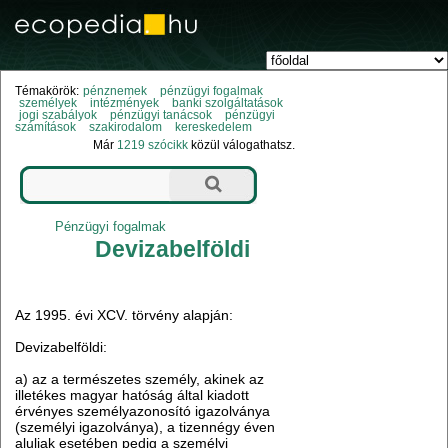
Témakörök:
pénznemek
pénzügyi fogalmak
személyek
intézmények
banki szolgáltatások
jogi szabályok
pénzügyi tanácsok
pénzügyi
számítások
szakirodalom
kereskedelem
Már
1219 szócikk
közül válogathatsz.
Pénzügyi fogalmak
Devizabelföldi
Az 1995. évi XCV. törvény alapján:
Devizabelföldi:
a) az a természetes személy, akinek az
illetékes magyar hatóság által kiadott
érvényes személyazonosító igazolványa
(személyi igazolványa), a tizennégy éven
aluliak esetében pedig a személyi