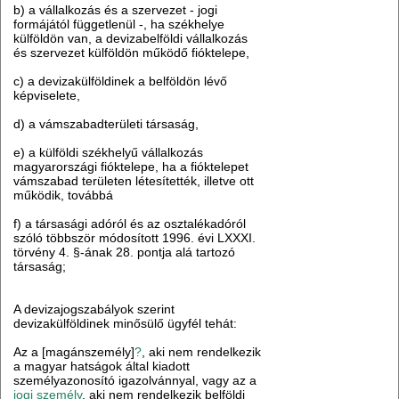
b) a vállalkozás és a szervezet - jogi
formájától függetlenül -, ha székhelye
külföldön van, a devizabelföldi vállalkozás
és szervezet külföldön működő fióktelepe,
c) a devizakülföldinek a belföldön lévő
képviselete,
d) a vámszabadterületi társaság,
e) a külföldi székhelyű vállalkozás
magyarországi fióktelepe, ha a fióktelepet
vámszabad területen létesítették, illetve ott
működik, továbbá
f) a társasági adóról és az osztalékadóról
szóló többször módosított 1996. évi LXXXI.
törvény 4. §-ának 28. pontja alá tartozó
társaság;
A devizajogszabályok szerint
devizakülföldinek minősülő ügyfél tehát:
Az a [magánszemély]
?
, aki nem rendelkezik
a magyar hatságok által kiadott
személyazonosító igazolvánnyal, vagy az a
jogi személy
, aki nem rendelkezik belföldi