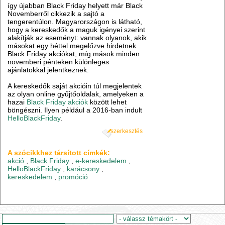
így újabban Black Friday helyett már Black
Novemberről cikkezik a sajtó a
tengerentúlon. Magyarországon is látható,
hogy a kereskedők a maguk igényei szerint
alakítják az eseményt: vannak olyanok, akik
másokat egy héttel megelőzve hirdetnek
Black Friday akciókat, míg mások minden
novemberi pénteken különleges
ajánlatokkal jelentkeznek.
A kereskedők saját akcióin túl megjelentek
az olyan online gyűjtőoldalak, amelyeken a
hazai
Black Friday akciók
között lehet
böngészni. Ilyen például a 2016-ban indult
HelloBlackFriday
.
szerkesztés
A szócikkhez társított címkék:
akció
,
Black Friday
,
e-kereskedelem
,
HelloBlackFriday
,
karácsony
,
kereskedelem
,
promóció