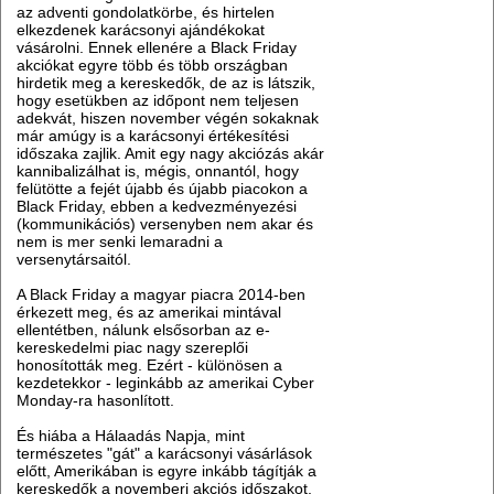
az adventi gondolatkörbe, és hirtelen
elkezdenek karácsonyi ajándékokat
vásárolni. Ennek ellenére a Black Friday
akciókat egyre több és több országban
hirdetik meg a kereskedők, de az is látszik,
hogy esetükben az időpont nem teljesen
adekvát, hiszen november végén sokaknak
már amúgy is a karácsonyi értékesítési
időszaka zajlik. Amit egy nagy akciózás akár
kannibalizálhat is, mégis, onnantól, hogy
felütötte a fejét újabb és újabb piacokon a
Black Friday, ebben a kedvezményezési
(kommunikációs) versenyben nem akar és
nem is mer senki lemaradni a
versenytársaitól.
A Black Friday a magyar piacra 2014-ben
érkezett meg, és az amerikai mintával
ellentétben, nálunk elsősorban az e-
kereskedelmi piac nagy szereplői
honosították meg. Ezért - különösen a
kezdetekkor - leginkább az amerikai Cyber
Monday-ra hasonlított.
És hiába a Hálaadás Napja, mint
természetes "gát" a karácsonyi vásárlások
előtt, Amerikában is egyre inkább tágítják a
kereskedők a novemberi akciós időszakot,