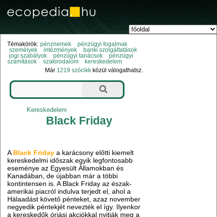
Témakörök:
pénznemek
pénzügyi fogalmak
személyek
intézmények
banki szolgáltatások
jogi szabályok
pénzügyi tanácsok
pénzügyi
számítások
szakirodalom
kereskedelem
Már
1219 szócikk
közül válogathatsz.
Kereskedelem
Black Friday
A
Black Friday
a karácsony előtti kiemelt
kereskedelmi időszak egyik legfontosabb
eseménye az Egyesült Államokban és
Kanadában, de újabban már a többi
kontintensen is. A Black Friday az észak-
amerikai piacról indulva terjedt el, ahol a
Hálaadást követő pénteket, azaz november
negyedik péntekjét nevezték el így. Ilyenkor
a kereskedők óriási akciókkal nyitják meg a