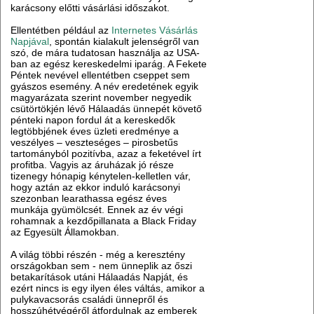
karácsony előtti vásárlási időszakot.
Ellentétben például az
Internetes Vásárlás
Napjával
, spontán kialakult jelenségről van
szó, de mára tudatosan használja az USA-
ban az egész kereskedelmi iparág. A Fekete
Péntek nevével ellentétben cseppet sem
gyászos esemény. A név eredetének egyik
magyarázata szerint november negyedik
csütörtökjén lévő Hálaadás ünnepét követő
pénteki napon fordul át a kereskedők
legtöbbjének éves üzleti eredménye a
veszélyes – veszteséges – pirosbetűs
tartományból pozitívba, azaz a feketével írt
profitba. Vagyis az áruházak jó része
tizenegy hónapig kénytelen-kelletlen vár,
hogy aztán az ekkor induló karácsonyi
szezonban learathassa egész éves
munkája gyümölcsét. Ennek az év végi
rohamnak a kezdőpillanata a Black Friday
az Egyesült Államokban.
A világ többi részén - még a keresztény
országokban sem - nem ünneplik az őszi
betakarítások utáni Hálaadás Napját, és
ezért nincs is egy ilyen éles váltás, amikor a
pulykavacsorás családi ünnepről és
hosszúhétvégéről átfordulnak az emberek