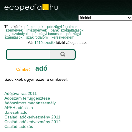
Témakörök:
pénznemek
pénzügyi fogalmak
személyek
intézmények
banki szolgáltatások
jogi szabályok
pénzügyi tanácsok
pénzügyi
számítások
szakirodalom
kereskedelem
Már
1219 szócikk
közül válogathatsz.
adó
Címke:
Szócikkek ugyanezzel a címkével:
Adójóváírás 2011
Adószám felfüggesztése
Adószámos magánszemély
APEH adóslista
Baleseti adó
Családi adókedvezmény 2011
Családi adókedvezmény 2012
Családi adózás