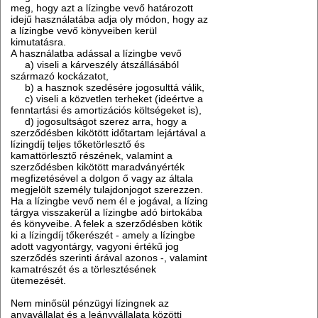
meg, hogy azt a lízingbe vevő határozott
idejű használatába adja oly módon, hogy az
a lízingbe vevő könyveiben kerül
kimutatásra.
A használatba adással a lízingbe vevő
a) viseli a kárveszély átszállásából
származó kockázatot,
b) a hasznok szedésére jogosulttá válik,
c) viseli a közvetlen terheket (ideértve a
fenntartási és amortizációs költségeket is),
d) jogosultságot szerez arra, hogy a
szerződésben kikötött időtartam lejártával a
lízingdíj teljes tőketörlesztő és
kamattörlesztő részének, valamint a
szerződésben kikötött maradványérték
megfizetésével a dolgon ő vagy az általa
megjelölt személy tulajdonjogot szerezzen.
Ha a lízingbe vevő nem él e jogával, a lízing
tárgya visszakerül a lízingbe adó birtokába
és könyveibe. A felek a szerződésben kötik
ki a lízingdíj tőkerészét - amely a lízingbe
adott vagyontárgy, vagyoni értékű jog
szerződés szerinti árával azonos -, valamint
kamatrészét és a törlesztésének
ütemezését.
Nem minősül pénzügyi lízingnek az
anyavállalat és a leányvállalata közötti