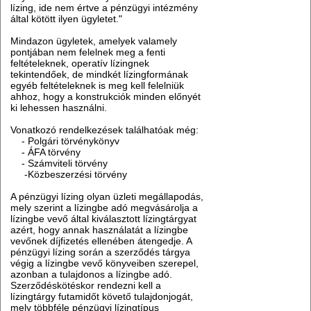
lízing, ide nem értve a pénzügyi intézmény
által kötött ilyen ügyletet."
Mindazon ügyletek, amelyek valamely
pontjában nem felelnek meg a fenti
feltételeknek, operatív lízingnek
tekintendőek, de mindkét lízingformának
egyéb feltételeknek is meg kell felelniük
ahhoz, hogy a konstrukciók minden előnyét
ki lehessen használni.
Vonatkozó rendelkezések találhatóak még:
- Polgári törvénykönyv
- ÁFA törvény
- Számviteli törvény
-Közbeszerzési törvény
A pénzügyi lízing olyan üzleti megállapodás,
mely szerint a lízingbe adó megvásárolja a
lízingbe vevő által kiválasztott lízingtárgyat
azért, hogy annak használatát a lízingbe
vevőnek díjfizetés ellenében átengedje. A
pénzügyi lízing során a szerződés tárgya
végig a lízingbe vevő könyveiben szerepel,
azonban a tulajdonos a lízingbe adó.
Szerződéskötéskor rendezni kell a
lízingtárgy futamidőt követő tulajdonjogát,
mely többféle pénzügyi lízingtípus