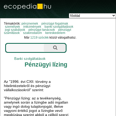
Témakörök:
pénznemek
pénzügyi fogalmak
személyek
intézmények
banki szolgáltatások
jogi szabályok
pénzügyi tanácsok
pénzügyi
számítások
szakirodalom
kereskedelem
Már
1219 szócikk
közül válogathatsz.
Banki szolgáltatások
Pénzügyi lízing
Az "1996. évi CXII. törvény a
hitelintézetekről és pénzügyi
vállalkozásokról" szerint:
"Pénzügyi lízing: az a tevékenység,
amelynek során a lízingbe adó ingatlan
vagy ingó dolog tulajdonjogát, illetve
vagyoni értékű jogot a lízingbe vevő
megbízása szerint abból a célból szerzi