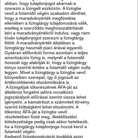
abban, hogy tulajdonjogot akarnak-e
szerezni a lízingelt eszközön. A lízingbe
vevő a futamidő végén szabadon dönthet,
hogy a maradványérték megfizetése
ellenében a lízingtárgy tulajdonosává válik,
esetleg a szerződés meghosszabbítását
kéri a maradványértékről indulva, vagy nem
kíván tulajdonjogot szerezni a lízingtárgy
fölött. A maradványérték általában a
lízingtárgy használt piaci árával egyenlő.
Gyakran előforduló forma azonban a teljes
amortizációs lízing is, melynél a futamidő
hosszát úgy alakítják ki, hogy a lízingtárgy
könyv szerinti értéke a futamidő végén nulla
legyen. Mivel a lízingtárgy a lízingbe vevő
könyveiben szerepel, így ő jogosult az
értékcsökkenés elszámolására is.
A lízingdíjak tőkerészének ÁFA-ját az
általános forgalmi adóra vonatkozó
jogszabályok előírásai szerint vissza lehet
igényelni, a kamatrészt a számviteli törvény
szerint költségként lehet elszámolni. A
tőkerész ÁFA-ját a lízingbe vevő
részletekben fizeti meg, illetékfizetési
kötelezettsége pedig csak akkor keletkezik,
ha a lízingtárgy tulajdonjoga hozzá kerül a
futamidő végén.
Kedvező lízingkonstrukció továbbá azon