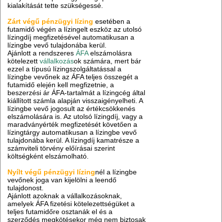
kialakítását tette szükségessé.
Zárt végű pénzügyi lízing
esetében a
futamidő végén a lízingelt eszköz az utolsó
lízingdíj megfizetésével automatikusan a
lízingbe vevő tulajdonába kerül.
Ajánlott a rendszeres
ÁFA
elszámolásra
kötelezett
vállalkozás
ok számára, mert bár
ezzel a típusú lízingszolgáltatással a
lízingbe vevőnek az ÁFA teljes összegét a
futamidő elején kell megfizetnie, a
beszerzési ár ÁFA-tartalmát a lízingcég által
kiállított számla alapján visszaigényelheti. A
lízingbe vevő jogosult az értékcsökkenés
elszámolására is. Az utolsó lízingdíj, vagy a
maradványérték megfizetését követően a
lízingtárgy automatikusan a lízingbe vevő
tulajdonába kerül. A lízingdíj kamatrésze a
számviteli törvény előírásai szerint
költségként elszámolható.
Nyílt végű pénzügyi lízing
nél a lízingbe
vevőnek joga van kijelölni a leendő
tulajdonost.
Ajánlott azoknak a vállalkozásoknak,
amelyek ÁFA fizetési kötelezettségüket a
teljes futamidőre osztanák el és a
szerződés megkötésekor még nem biztosak