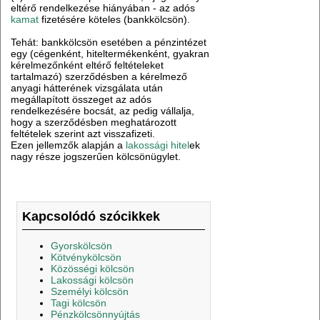
eltérő rendelkezése hiányában - az adós
kamat
fizetésére köteles (bankkölcsön).
Tehát: bankkölcsön esetében a pénzintézet
egy (cégenként, hiteltermékenként, gyakran
kérelmezőnként eltérő feltételeket
tartalmazó) szerződésben a kérelmező
anyagi hátterének vizsgálata után
megállapított összeget az adós
rendelkezésére bocsát, az pedig vállalja,
hogy a szerződésben meghatározott
feltételek szerint azt visszafizeti.
Ezen jellemzők alapján a
lakossági hitel
ek
nagy része jogszerűen kölcsönügylet.
Kapcsolódó szócikkek
Gyorskölcsön
Kötvénykölcsön
Közösségi kölcsön
Lakossági kölcsön
Személyi kölcsön
Tagi kölcsön
Pénzkölcsönnyújtás