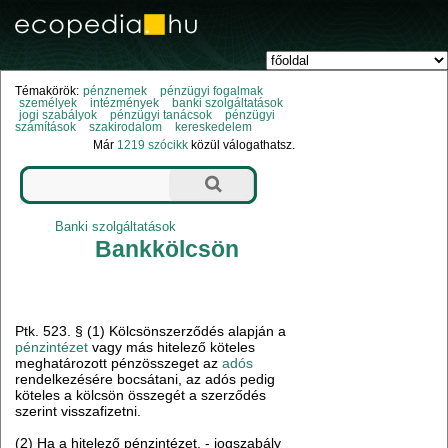
Témakörök:
pénznemek
pénzügyi fogalmak
személyek
intézmények
banki szolgáltatások
jogi szabályok
pénzügyi tanácsok
pénzügyi
számítások
szakirodalom
kereskedelem
Már
1219 szócikk
közül válogathatsz.
Banki szolgáltatások
Bankkölcsön
Ptk. 523. § (1) Kölcsönszerződés alapján a
pénzintézet
vagy más hitelező köteles
meghatározott pénzösszeget az
adós
rendelkezésére bocsátani, az adós pedig
köteles a kölcsön összegét a szerződés
szerint visszafizetni.
(2) Ha a hitelező pénzintézet, - jogszabály