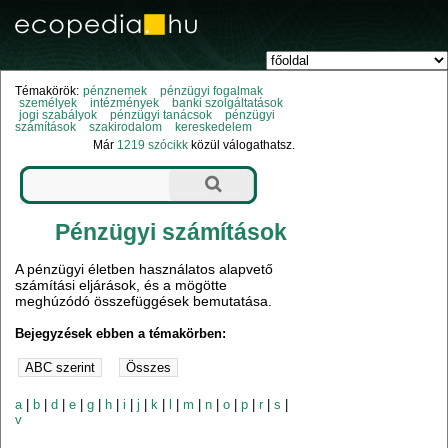
Témakörök:
pénznemek
pénzügyi fogalmak
személyek
intézmények
banki szolgáltatások
jogi szabályok
pénzügyi tanácsok
pénzügyi
számítások
szakirodalom
kereskedelem
Már
1219 szócikk
közül válogathatsz.
Pénzügyi számítások
A pénzügyi életben használatos alapvető
számítási eljárások, és a mögötte
meghúzódó összefüggések bemutatása.
Bejegyzések ebben a témakörben:
a
|
b
|
d
|
e
|
g
|
h
|
i
|
j
|
k
|
l
|
m
|
n
|
o
|
p
|
r
|
s
|
v