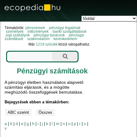
Témakörök:
pénznemek
pénzügyi fogalmak
személyek
intézmények
banki szolgáltatások
jogi szabályok
pénzügyi tanácsok
pénzügyi
számítások
szakirodalom
kereskedelem
Már
1219 szócikk
közül válogathatsz.
Pénzügyi számítások
A pénzügyi életben használatos alapvető
számítási eljárások, és a mögötte
meghúzódó összefüggések bemutatása.
Bejegyzések ebben a témakörben:
a
|
b
|
d
|
e
|
g
|
h
|
i
|
j
|
k
|
l
|
m
|
n
|
o
|
p
|
r
|
s
|
v