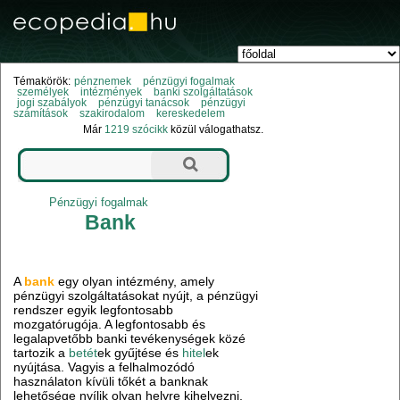
Témakörök:
pénznemek
pénzügyi fogalmak
személyek
intézmények
banki szolgáltatások
jogi szabályok
pénzügyi tanácsok
pénzügyi
számítások
szakirodalom
kereskedelem
Már
1219 szócikk
közül válogathatsz.
Pénzügyi fogalmak
Bank
A
bank
egy olyan intézmény, amely
pénzügyi szolgáltatásokat nyújt, a pénzügyi
rendszer egyik legfontosabb
mozgatórugója. A legfontosabb és
legalapvetőbb banki tevékenységek közé
tartozik a
betét
ek gyűjtése és
hitel
ek
nyújtása. Vagyis a felhalmozódó
használaton kívüli tőkét a banknak
lehetősége nyílik olyan helyre kihelyezni,