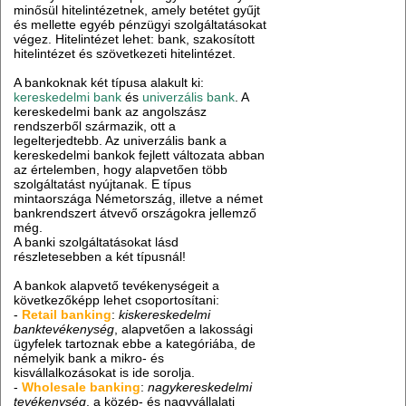
minősül hitelintézetnek, amely betétet gyűjt
és mellette egyéb pénzügyi szolgáltatásokat
végez. Hitelintézet lehet: bank, szakosított
hitelintézet és szövetkezeti hitelintézet.
A bankoknak két típusa alakult ki:
kereskedelmi bank
és
univerzális bank
. A
kereskedelmi bank az angolszász
rendszerből származik, ott a
legelterjedtebb. Az univerzális bank a
kereskedelmi bankok fejlett változata abban
az értelemben, hogy alapvetően több
szolgáltatást nyújtanak. E típus
mintaországa Németország, illetve a német
bankrendszert átvevő országokra jellemző
még.
A banki szolgáltatásokat lásd
részletesebben a két típusnál!
A bankok alapvető tevékenységeit a
következőképp lehet csoportosítani:
-
Retail banking
:
kiskereskedelmi
banktevékenység
, alapvetően a lakossági
ügyfelek tartoznak ebbe a kategóriába, de
némelyik bank a mikro- és
kisvállalkozásokat is ide sorolja.
-
Wholesale banking
:
nagykereskedelmi
tevékenység
, a közép- és nagyvállalati