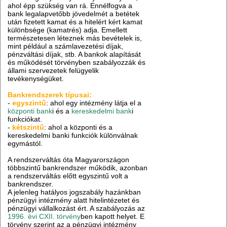
ahol épp szükség van rá. Ennélfogva a
bank legalapvetőbb jövedelmét a betétek
után fizetett kamat és a hitelért kért kamat
különbsége (kamatrés) adja. Emellett
természetesen léteznek más bevételek is,
mint például a számlavezetési díjak,
pénzváltási díjak, stb. A bankok alapítását
és működését törvényben szabályozzák és
állami szervezetek felügyelik
tevékenységüket.
Bankrendszerek típusai:
-
egyszintű
: ahol egy intézmény látja el a
központi bank
i és a
kereskedelmi bank
i
funkciókat.
-
kétszintű
: ahol a központi és a
kereskedelmi banki funkciók különválnak
egymástól.
A rendszerváltás óta Magyarországon
többszintű bankrendszer működik, azonban
a rendszerváltás előtt egyszintű volt a
bankrendszer.
A jelenleg hatályos jogszabály hazánkban
pénzügyi intézmény alatt hitelintézetet és
pénzügyi vállalkozást ért. A szabályozás az
1996. évi CXII. törvény
ben kapott helyet. E
törvény szerint az a pénzügyi intézmény