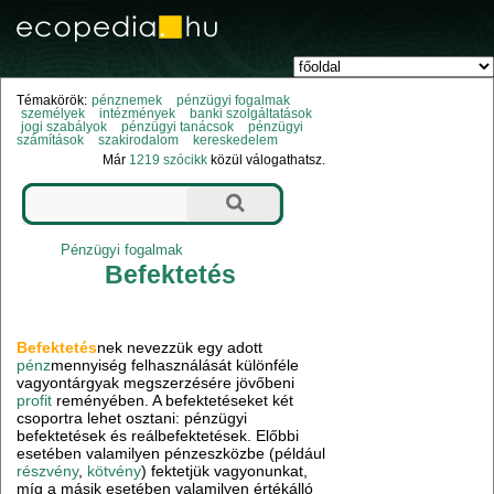
Témakörök:
pénznemek
pénzügyi fogalmak
személyek
intézmények
banki szolgáltatások
jogi szabályok
pénzügyi tanácsok
pénzügyi
számítások
szakirodalom
kereskedelem
Már
1219 szócikk
közül válogathatsz.
Pénzügyi fogalmak
Befektetés
Befektetés
nek nevezzük egy adott
pénz
mennyiség felhasználását különféle
vagyontárgyak megszerzésére jövőbeni
profit
reményében. A befektetéseket két
csoportra lehet osztani: pénzügyi
befektetések és reálbefektetések. Előbbi
esetében valamilyen pénzeszközbe (például
részvény
,
kötvény
) fektetjük vagyonunkat,
míg a másik esetében valamilyen értékálló