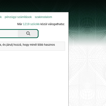
ok
pénzügyi számítások
szakirodalom
Már
1219 szócikk
közül válogathatsz.
a, és járulj hozzá, hogy minél több hasznos