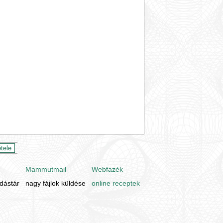
Mammutmail
Webfazék
udástár
nagy fájlok küldése
online receptek