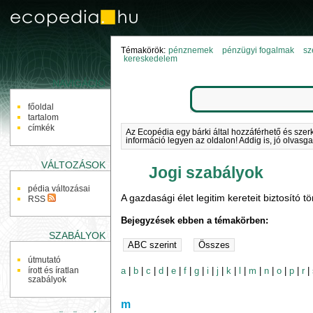
Témakörök:
pénznemek
pénzügyi fogalmak
sz
kereskedelem
NAVIGÁCIÓ
főoldal
tartalom
címkék
Az Ecopédia egy bárki által hozzáférhető és szer
információ legyen az oldalon! Addig is, jó olvasga
VÁLTOZÁSOK
Jogi szabályok
pédia változásai
A gazdasági élet legitim kereteit biztosító tö
RSS
Bejegyzések ebben a témakörben:
SZABÁLYOK
útmutató
a
|
b
|
c
|
d
|
e
|
f
|
g
|
i
|
j
|
k
|
l
|
m
|
n
|
o
|
p
|
r
|
írott és íratlan
szabályok
m