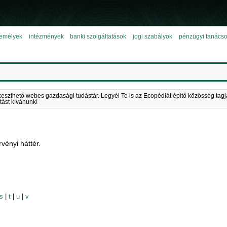
emélyek
intézmények
banki szolgáltatások
jogi szabályok
pénzügyi tanács
keszthető webes gazdasági tudástár. Legyél Te is az Ecopédiát építő közösség tagj
tást kívánunk!
rvényi háttér.
s
|
t
|
u
|
v