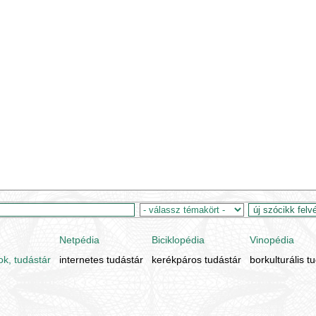
Netpédia
Biciklopédia
Vinopédia
ok, tudástár
internetes tudástár
kerékpáros tudástár
borkulturális t