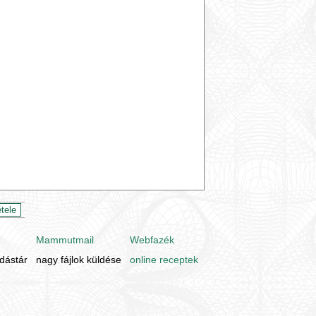
Mammutmail
Webfazék
udástár
nagy fájlok küldése
online receptek