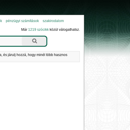
ok
pénzügyi számítások
szakirodalom
Már
1219 szócikk
közül válogathatsz.
a, és járulj hozzá, hogy minél több hasznos