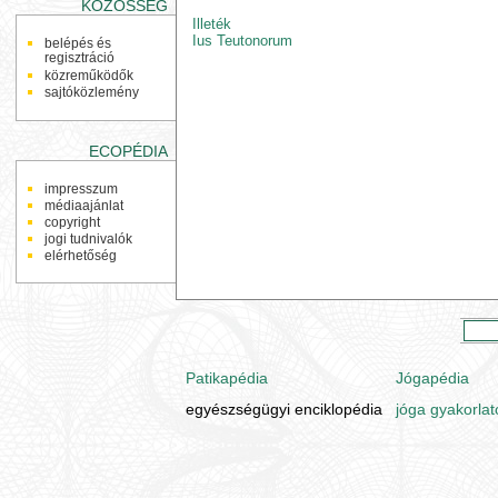
KÖZÖSSÉG
Illeték
Ius Teutonorum
belépés és
regisztráció
közreműködők
sajtóközlemény
ECOPÉDIA
impresszum
médiaajánlat
copyright
jogi tudnivalók
elérhetőség
Patikapédia
Jógapédia
egyészségügyi enciklopédia
jóga gyakorlat