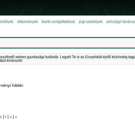
emélyek
intézmények
banki szolgáltatások
jogi szabályok
pénzügyi tanács
keszthető webes gazdasági tudástár. Legyél Te is az Ecopédiát építő közösség tagj
tást kívánunk!
rvényi háttér.
s
|
t
|
u
|
v