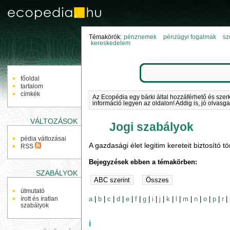
Témakörök:
pénznemek
pénzügyi fogalmak
sz
kereskedelem
NAVIGÁCIÓ
főoldal
tartalom
címkék
Az Ecopédia egy bárki által hozzáférhető és szer
információ legyen az oldalon! Addig is, jó olvasga
VÁLTOZÁSOK
Jogi szabályok
pédia változásai
A gazdasági élet legitim kereteit biztosító tö
RSS
Bejegyzések ebben a témakörben:
SZABÁLYOK
útmutató
a
|
b
|
c
|
d
|
e
|
f
|
g
|
i
|
j
|
k
|
l
|
m
|
n
|
o
|
p
|
r
|
írott és íratlan
szabályok
i