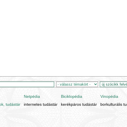
Netpédia
Biciklopédia
Vinopédia
ok, tudástár
internetes tudástár
kerékpáros tudástár
borkulturális t