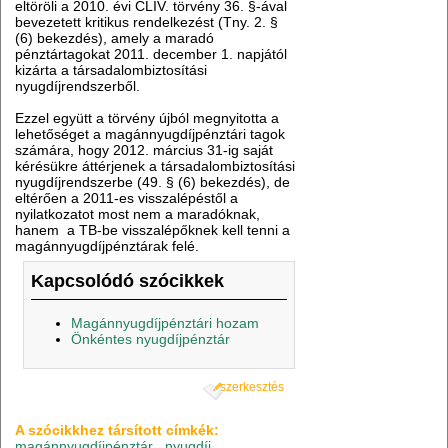
eltöröli a 2010. évi CLIV. törvény 36. §-ával
bevezetett kritikus rendelkezést (Tny. 2. §
(6) bekezdés), amely a maradó
pénztártagokat 2011. december 1. napjától
kizárta a társadalombiztosítási
nyugdíjrendszerből.
Ezzel együtt a törvény újból megnyitotta a
lehetőséget a magánnyugdíjpénztári tagok
számára, hogy 2012. március 31-ig saját
kérésükre áttérjenek a társadalombiztosítási
nyugdíjrendszerbe (49. § (6) bekezdés), de
eltérően a 2011-es visszalépéstől a
nyilatkozatot most nem a maradóknak,
hanem a TB-be visszalépőknek kell tenni a
magánnyugdíjpénztárak felé.
Kapcsolódó szócikkek
Magánnyugdíjpénztári hozam
Önkéntes nyugdíjpénztár
szerkesztés
A szócikkhez társított címkék:
magánnyugdíjpénztár
,
nyugdíj
,