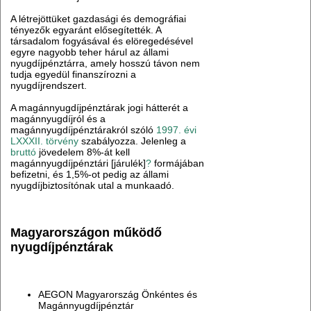
A létrejöttüket gazdasági és demográfiai
tényezők egyaránt elősegítették. A
társadalom fogyásával és elöregedésével
egyre nagyobb teher hárul az állami
nyugdíjpénztárra, amely hosszú távon nem
tudja egyedül finanszírozni a
nyugdíjrendszert.
A magánnyugdíjpénztárak jogi hátterét a
magánnyugdíjról és a
magánnyugdíjpénztárakról szóló
1997. évi
LXXXII. törvény
szabályozza. Jelenleg a
bruttó
jövedelem 8%-át kell
magánnyugdíjpénztári [járulék]
?
formájában
befizetni, és 1,5%-ot pedig az állami
nyugdíjbiztosítónak utal a munkaadó.
Magyarországon működő
nyugdíjpénztárak
AEGON Magyarország Önkéntes és
Magánnyugdíjpénztár