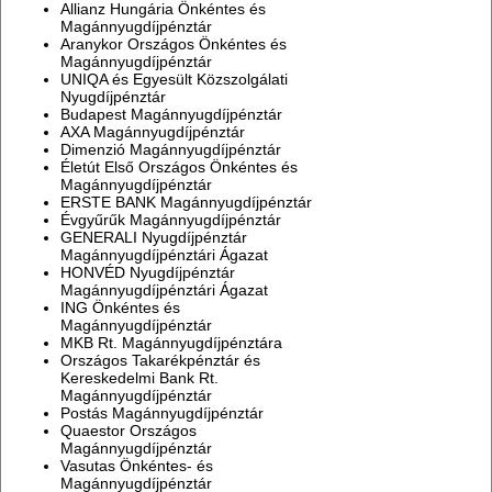
Allianz Hungária Önkéntes és
Magánnyugdíjpénztár
Aranykor Országos Önkéntes és
Magánnyugdíjpénztár
UNIQA és Egyesült Közszolgálati
Nyugdíjpénztár
Budapest Magánnyugdíjpénztár
AXA Magánnyugdíjpénztár
Dimenzió Magánnyugdíjpénztár
Életút Első Országos Önkéntes és
Magánnyugdíjpénztár
ERSTE BANK Magánnyugdíjpénztár
Évgyűrűk Magánnyugdíjpénztár
GENERALI Nyugdíjpénztár
Magánnyugdíjpénztári Ágazat
HONVÉD Nyugdíjpénztár
Magánnyugdíjpénztári Ágazat
ING Önkéntes és
Magánnyugdíjpénztár
MKB Rt. Magánnyugdíjpénztára
Országos Takarékpénztár és
Kereskedelmi Bank Rt.
Magánnyugdíjpénztár
Postás Magánnyugdíjpénztár
Quaestor Országos
Magánnyugdíjpénztár
Vasutas Önkéntes- és
Magánnyugdíjpénztár