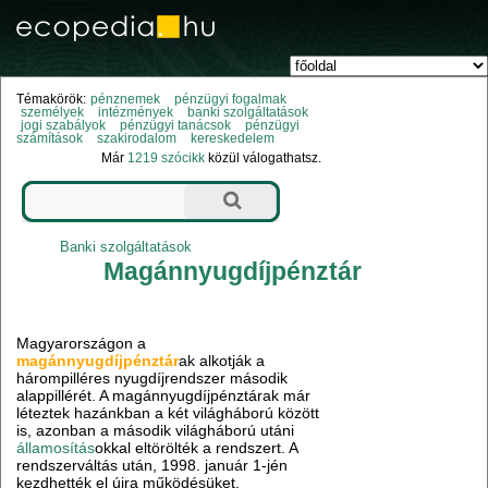
Témakörök:
pénznemek
pénzügyi fogalmak
személyek
intézmények
banki szolgáltatások
jogi szabályok
pénzügyi tanácsok
pénzügyi
számítások
szakirodalom
kereskedelem
Már
1219 szócikk
közül válogathatsz.
Banki szolgáltatások
Magánnyugdíjpénztár
Magyarországon a
magánnyugdíjpénztár
ak alkotják a
hárompilléres nyugdíjrendszer második
alappillérét. A magánnyugdíjpénztárak már
léteztek hazánkban a két világháború között
is, azonban a második világháború utáni
államosítás
okkal eltörölték a rendszert. A
rendszerváltás után, 1998. január 1-jén
kezdhették el újra működésüket.