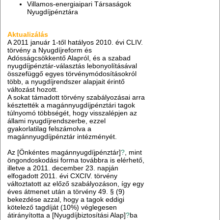
Villamos-energiaipari Társaságok
Nyugdíjpénztára
Aktualizálás
A 2011 január 1-től hatályos 2010. évi CLIV.
törvény a Nyugdíjreform és
Adósságcsökkentő Alapról, és a szabad
nyugdíjpénztár-választás lebonyolításával
összefüggő egyes törvénymódosításokról
több, a nyugdíjrendszer alapjait érintő
változást hozott.
A sokat támadott törvény szabályozásai arra
késztették a magánnyugdíjpénztári tagok
túlnyomó többségét, hogy visszalépjen az
állami nyugdíjrendszerbe, ezzel
gyakorlatilag felszámolva a
magánnyugdíjpénztár intézményét.
Az [Önkéntes magánnyugdíjpénztár]
?
, mint
öngondoskodási forma továbbra is elérhető,
illetve a 2011. december 23. napján
elfogadott 2011. évi CXCIV. törvény
változtatott az előző szabályozáson, így egy
éves átmenet után a törvény 49. § (9)
bekezdése azzal, hogy a tagok eddigi
kötelező tagdíját (10%) véglegesen
átirányította a [Nyugdíjbiztosítási Alap]
?
ba