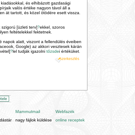
kiadásokkal, és elhibázott gazdasági
írjaik valós értéke nagyon távol áll a
 át tartott, és közel ötödére esett vissza.
zigorú [üzleti terv]
?
ekkel, szoros
yen feltételekkel fektetnek.
napok alatt, viszont a fellendülés éveiben
l Faceook, Google) az akkori vesztesek kárán
vétel]
?
lel tudják igazolni
tőzsde
i értéküket.
szerkesztés
Mammutmail
Webfazék
udástár
nagy fájlok küldése
online receptek