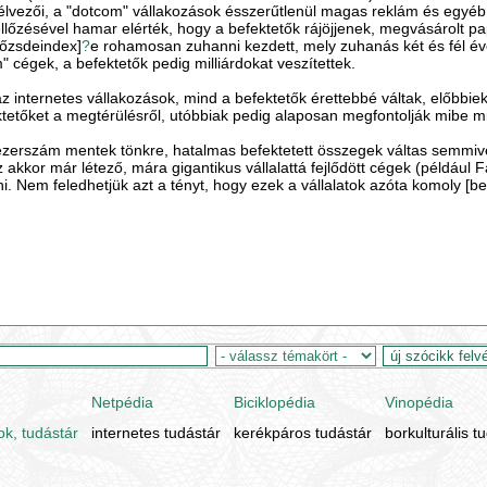
lvezői, a "dotcom" vállakozások ésszerűtlenül magas reklám és egyéb 
ellőzésével hamar elérték, hogy a befektetők rájöjjenek, megvásárolt pap
tőzsdeindex]
?
e rohamosan zuhanni kezdett, mely zuhanás két és fél éven
" cégek, a befektetők pedig milliárdokat veszítettek.
 internetes vállakozások, mind a befektetők érettebbé váltak, előbbiek s
ektetőket a megtérülésről, utóbbiak pedig alaposan megfontolják mibe mil
zerszám mentek tönkre, hatalmas befektetett összegek váltas semmivé 
. Az akkor már létező, mára gigantikus vállalattá fejlődött cégek (példáu
ni. Nem feledhetjük azt a tényt, hogy ezek a vállalatok azóta komoly [be
Netpédia
Biciklopédia
Vinopédia
ok, tudástár
internetes tudástár
kerékpáros tudástár
borkulturális t