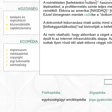
A mértéktelen [befektetési hullám]
?
haszoné
lépésekkel, a profittermelés szinte teljes m
KÖZÖSSÉG
remélttől. Ekkora az amerikai [NASDAQ]
?
[
Ezzel tömegesen mentek
csőd
be a "dotkom
belépés és
regisztráció
A dotcomlufi kidurranása miatt azóta mind az
közreműködők
[költséggazdálkodás]
?
sal biztosítják a bef
sajtóközlemény
Az nem vitatható, hogy akkoriban a cégek e
épült ki az internet infrasruktúrális alapja
ECOPÉDIA
tudtak ilyen rövid idő alatt ekkora céggé nő
impresszum
médiaajánlat
copyright
jogi tudnivalók
elérhetőség
Patikapédia
Jógapédia
egyészségügyi enciklopédia
jóga gyakorlat