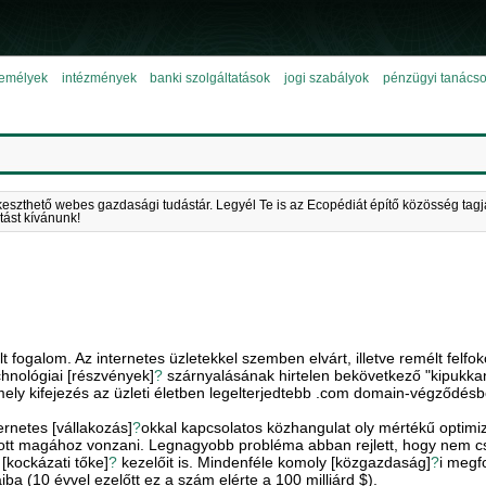
emélyek
intézmények
banki szolgáltatások
jogi szabályok
pénzügyi tanács
keszthető webes gazdasági tudástár. Legyél Te is az Ecopédiát építő közösség tagj
tást kívánunk!
 fogalom. Az internetes üzletekkel szemben elvárt, illetve remélt felfok
chnológiai [részvények]
?
szárnyalásának hirtelen bekövetkező "kipukkan
mely kifejezés az üzleti életben legelterjedtebb .com domain-végződésb
ernetes [vállakozás]
?
okkal kapcsolatos közhangulat oly mértékű optimi
ott magához vonzani. Legnagyobb probléma abban rejlett, hogy nem c
[kockázati tőke]
?
kezelőit is. Mindenféle komoly [közgazdaság]
?
i megf
aiba (10 évvel ezelőtt ez a szám elérte a 100 milliárd $).