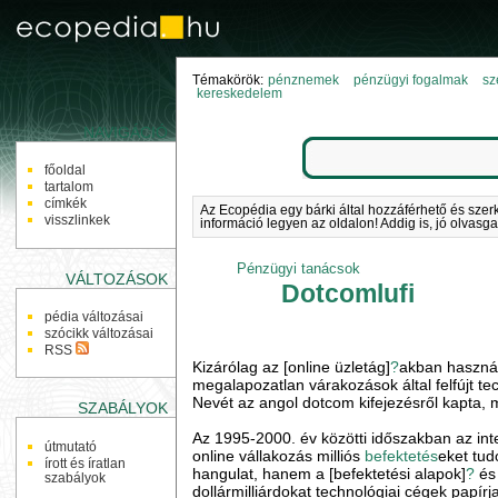
Témakörök:
pénznemek
pénzügyi fogalmak
sz
kereskedelem
NAVIGÁCIÓ
főoldal
tartalom
címkék
Az Ecopédia egy bárki által hozzáférhető és szer
visszlinkek
információ legyen az oldalon! Addig is, jó olvasga
Pénzügyi tanácsok
VÁLTOZÁSOK
Dotcomlufi
pédia változásai
szócikk változásai
RSS
Kizárólag az [online üzletág]
?
akban használt
megalapozatlan várakozások által felfújt te
Nevét az angol dotcom kifejezésről kapta, 
SZABÁLYOK
Az 1995-2000. év közötti időszakban az int
útmutató
online vállakozás milliós
befektetés
eket tud
írott és íratlan
hangulat, hanem a [befektetési alapok]
?
és 
szabályok
dollármilliárdokat technológiai cégek papírj