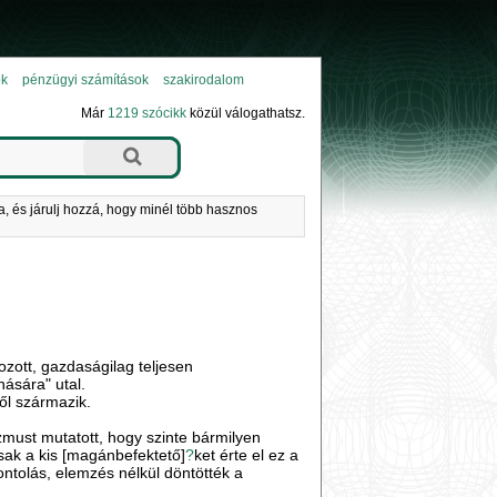
ok
pénzügyi számítások
szakirodalom
Már
1219 szócikk
közül válogathatsz.
a, és járulj hozzá, hogy minél több hasznos
ozott, gazdaságilag teljesen
ására" utal.
ől származik.
zmust mutatott, hogy szinte bármilyen
sak a kis [magánbefektető]
?
ket érte el ez a
ontolás, elemzés nélkül döntötték a