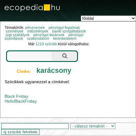
Témakörök:
pénznemek
pénzügyi fogalmak
személyek
intézmények
banki szolgáltatások
jogi szabályok
pénzügyi tanácsok
pénzügyi
számítások
szakirodalom
kereskedelem
Már
1219 szócikk
közül válogathatsz.
karácsony
Címke:
Szócikkek ugyanezzel a címkével:
Black Friday
HelloBlackFriday