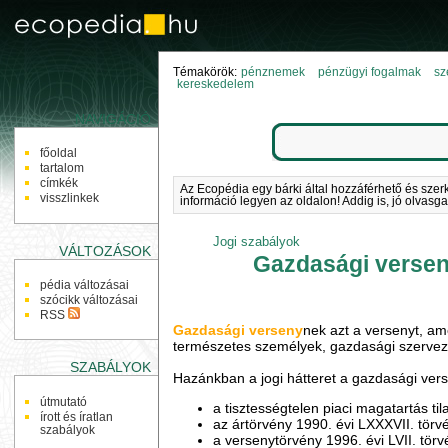
Témakörök:
pénznemek
pénzügyi fogalmak
sz
kereskedelem
NAVIGÁCIÓ
főoldal
tartalom
címkék
Az Ecopédia egy bárki által hozzáférhető és szer
visszlinkek
információ legyen az oldalon! Addig is, jó olvasga
Jogi szabályok
VÁLTOZÁSOK
Gazdasági verse
pédia változásai
szócikk változásai
RSS
Gazdasági verseny
nek azt a versenyt, a
természetes személyek, gazdasági szervez
SZABÁLYOK
Hazánkban a jogi hátteret a gazdasági ver
útmutató
a tisztességtelen piaci magatartás ti
írott és íratlan
az ártörvény 1990. évi LXXXVII. törv
szabályok
a versenytörvény 1996. évi LVII. tör