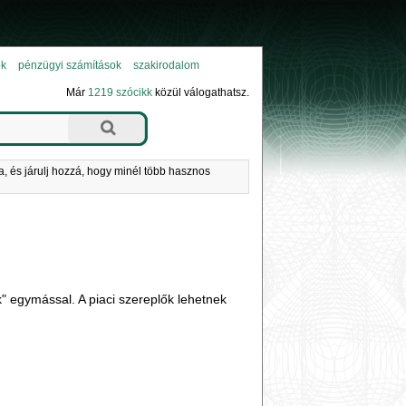
ok
pénzügyi számítások
szakirodalom
Már
1219 szócikk
közül válogathatsz.
a, és járulj hozzá, hogy minél több hasznos
 egymással. A piaci szereplők lehetnek