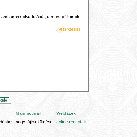
ve ezzel annak elvadulását, a monopóliumok
szerkesztés
Mammutmail
Webfazék
udástár
nagy fájlok küldése
online receptek