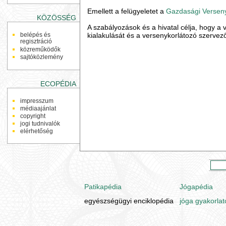
Emellett a felügyeletet a
Gazdasági Verseny
KÖZÖSSÉG
A szabályozások és a hivatal célja, hogy a 
belépés és
kialakulását és a versenykorlátozó szervező
regisztráció
közreműködők
sajtóközlemény
ECOPÉDIA
impresszum
médiaajánlat
copyright
jogi tudnivalók
elérhetőség
Patikapédia
Jógapédia
egyészségügyi enciklopédia
jóga gyakorlat