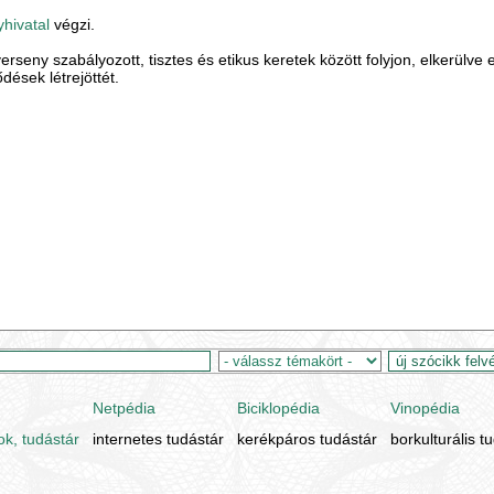
hivatal
végzi.
verseny szabályozott, tisztes és etikus keretek között folyjon, elkerül
dések létrejöttét.
Netpédia
Biciklopédia
Vinopédia
ok, tudástár
internetes tudástár
kerékpáros tudástár
borkulturális t