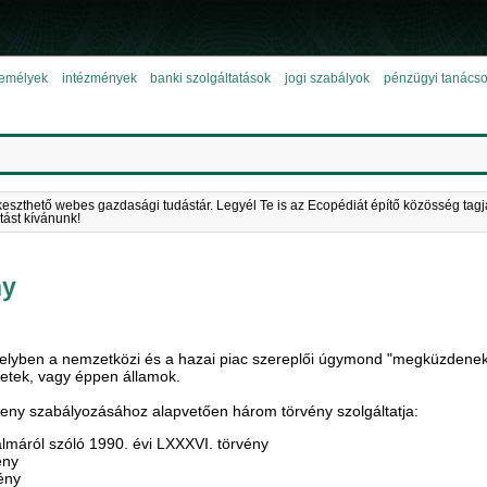
emélyek
intézmények
banki szolgáltatások
jogi szabályok
pénzügyi tanács
keszthető webes gazdasági tudástár. Legyél Te is az Ecopédiát építő közösség tagj
tást kívánunk!
ny
melyben a nemzetközi és a hazai piac szereplői úgymond "megküzdenek"
etek, vagy éppen államok.
seny szabályozásához alapvetően három törvény szolgáltatja:
lalmáról szóló 1990. évi LXXXVI. törvény
ény
vény