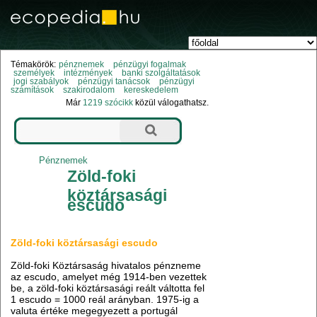
Témakörök:
pénznemek
pénzügyi fogalmak
személyek
intézmények
banki szolgáltatások
jogi szabályok
pénzügyi tanácsok
pénzügyi
számítások
szakirodalom
kereskedelem
Már
1219 szócikk
közül válogathatsz.
Pénznemek
Zöld-foki
köztársasági
escudo
Zöld-foki köztársasági escudo
Zöld-foki Köztársaság hivatalos pénzneme
az escudo, amelyet még 1914-ben vezettek
be, a zöld-foki köztársasági reált váltotta fel
1 escudo = 1000 reál arányban. 1975-ig a
valuta értéke megegyezett a portugál