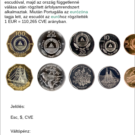
escudóval, majd az ország függetlenné
válása után rögzített árfolyamrendszert
alkalmaztak. Miután Portugália az
eurózóna
tagja lett, az escudót az
euró
hoz rögzítették
1 EUR = 110,265 CVE arányban.
Jelölés:
Esc, $, CVE
Váltópénz: