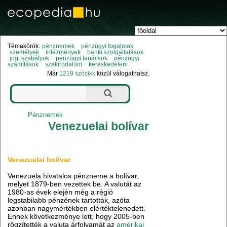
Témakörök:
pénznemek
pénzügyi fogalmak
személyek
intézmények
banki szolgáltatások
jogi szabályok
pénzügyi tanácsok
pénzügyi
számítások
szakirodalom
kereskedelem
Már
1219 szócikk
közül válogathatsz.
Pénznemek
Venezuelai bolívar
Venezuelai bolívar
Venezuela hivatalos pénzneme a bolívar,
melyet 1879-ben vezettek be. A valutát az
1980-as évek elején még a régió
legstabilabb pénzének tartották, azóta
azonban nagymértékben elértéktelenedett.
Ennek következménye lett, hogy 2005-ben
rögzítették a valuta árfolyamát az
amerikai