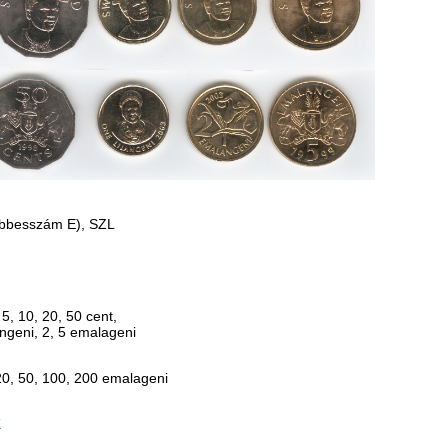
öbbesszám E), SZL
 5, 10, 20, 50 cent,
langeni, 2, 5 emalageni
20, 50, 100, 200 emalageni
K