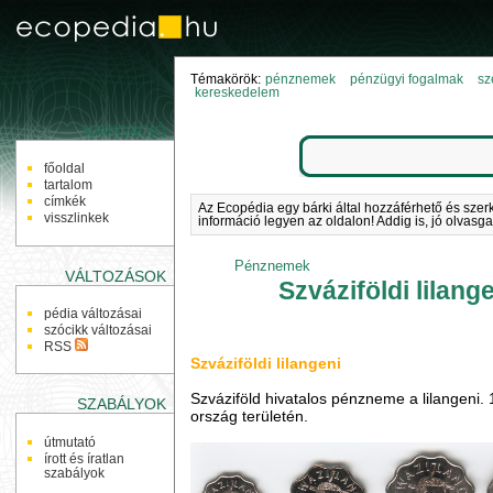
Témakörök:
pénznemek
pénzügyi fogalmak
sz
kereskedelem
NAVIGÁCIÓ
főoldal
tartalom
címkék
Az Ecopédia egy bárki által hozzáférhető és szer
visszlinkek
információ legyen az oldalon! Addig is, jó olvasga
Pénznemek
VÁLTOZÁSOK
Szváziföldi lilang
pédia változásai
szócikk változásai
RSS
Szváziföldi lilangeni
Szváziföld hivatalos pénzneme a lilangeni.
SZABÁLYOK
ország területén.
útmutató
írott és íratlan
szabályok