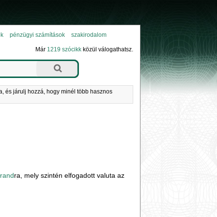
ok
pénzügyi számítások
szakirodalom
Már
1219 szócikk
közül válogathatsz.
a, és járulj hozzá, hogy minél több hasznos
 rand
ra, mely szintén elfogadott valuta az