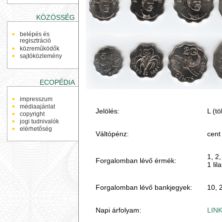
KÖZÖSSÉG
belépés és
regisztráció
közreműködők
sajtóközlemény
ECOPÉDIA
impresszum
médiaajánlat
Jelölés:
L (t
copyright
jogi tudnivalók
elérhetőség
Váltópénz:
cent
1, 2,
Forgalomban lévő érmék:
1 li
Forgalomban lévő bankjegyek:
10, 
Napi árfolyam:
LIN