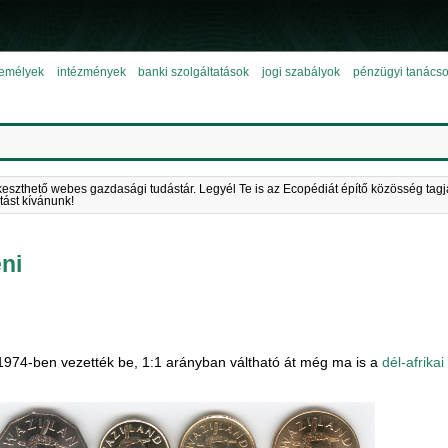
emélyek
intézmények
banki szolgáltatások
jogi szabályok
pénzügyi tanács
keszthető webes gazdasági tudástár. Legyél Te is az Ecopédiát építő közösség tagj
tást kívánunk!
eni
 1974-ben vezették be, 1:1 arányban váltható át még ma is a
dél-afrikai