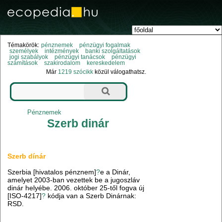
Témakörök:
pénznemek
pénzügyi fogalmak
személyek
intézmények
banki szolgáltatások
jogi szabályok
pénzügyi tanácsok
pénzügyi
számítások
szakirodalom
kereskedelem
Már
1219 szócikk
közül válogathatsz.
Pénznemek
Szerb dinár
Szerb dínár
Szerbia [hivatalos pénznem]
?
e a Dinár,
amelyet 2003-ban vezettek be a jugoszláv
dinár helyébe. 2006. október 25-től fogva új
[ISO-4217]
?
kódja van a Szerb Dinárnak:
RSD.