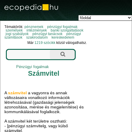
Témakörök:
pénznemek
pénzügyi fogalmak
személyek
intézmények
banki szolgáltatások
jogi szabályok
pénzügyi tanácsok
pénzügyi
számítások
szakirodalom
kereskedelem
Már
1219 szócikk
közül válogathatsz.
Pénzügyi fogalmak
Számvitel
A
számvitel
a vagyonra és annak
változásaira vonatkozó információk
létrehozásával (gazdasági jelenségek
azonosítása, mérése és megjelenítése) és
kommunikálásával foglalkozik.
A számvitel két területre osztható:
- [pénzügyi számvitelg, vagy külső
számvitel,