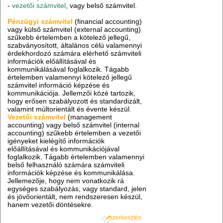
-
vezetői számvitel
, vagy belső számvitel.
Pénzügyi számvitel
(financial accounting)
vagy külső számvitel (external accounting)
szűkebb értelemben a kötelező jellegű,
szabványosított, általános célú valamennyi
érdekhordozó számára elérhető számviteli
információk előállításával és
kommunikálásával foglalkozik. Tágabb
értelemben valamennyi kötelező jellegű
számvitel információ képzése és
kommunikációja. Jellemzői közé tartozik,
hogy erősen szabályozott és standardizált,
valamint múltorientált és évente készül.
Vezetői számvitel
(management
accounting) vagy belső számvitel (internal
accounting) szűkebb értelemben a vezetői
igényeket kielégítő információk
előállításával és kommunikációjával
foglalkozik. Tágabb értelemben valamennyi
belső felhasználó számára számviteli
információk képzése és kommunikálása.
Jellemezője, hogy nem vonatkozik rá
egységes szabályozás, vagy standard, jelen
és jövőorientált, nem rendszeresen készül,
hanem vezetői döntésekre.
szerkesztés