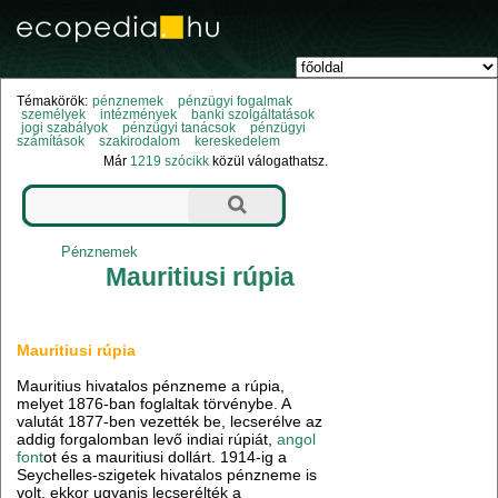
Témakörök:
pénznemek
pénzügyi fogalmak
személyek
intézmények
banki szolgáltatások
jogi szabályok
pénzügyi tanácsok
pénzügyi
számítások
szakirodalom
kereskedelem
Már
1219 szócikk
közül válogathatsz.
Pénznemek
Mauritiusi rúpia
Mauritiusi rúpia
Mauritius hivatalos pénzneme a rúpia,
melyet 1876-ban foglaltak törvénybe. A
valutát 1877-ben vezették be, lecserélve az
addig forgalomban levő indiai rúpiát,
angol
font
ot és a mauritiusi dollárt. 1914-ig a
Seychelles-szigetek hivatalos pénzneme is
volt, ekkor ugyanis lecserélték a