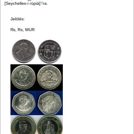
[Seychelles-i rúpiá]
?
ra.
Jelölés:
₨, Rs, MUR