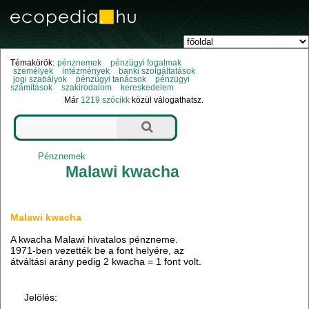
Témakörök:
pénznemek
pénzügyi fogalmak
személyek
intézmények
banki szolgáltatások
jogi szabályok
pénzügyi tanácsok
pénzügyi
számítások
szakirodalom
kereskedelem
Már
1219 szócikk
közül válogathatsz.
Pénznemek
Malawi kwacha
Malawi kwacha
A kwacha Malawi hivatalos pénzneme.
1971-ben vezették be a font helyére, az
átváltási arány pedig 2 kwacha = 1 font volt.
Jelölés: