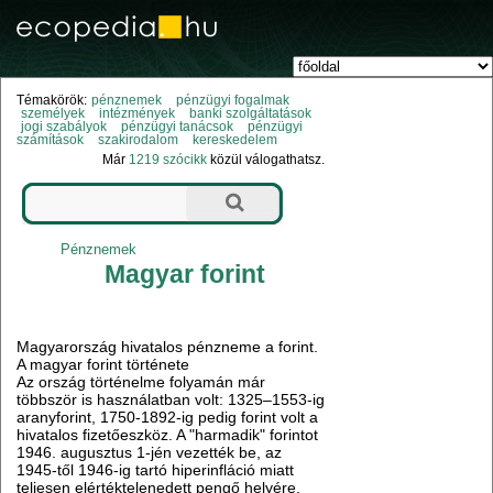
Témakörök:
pénznemek
pénzügyi fogalmak
személyek
intézmények
banki szolgáltatások
jogi szabályok
pénzügyi tanácsok
pénzügyi
számítások
szakirodalom
kereskedelem
Már
1219 szócikk
közül válogathatsz.
Pénznemek
Magyar forint
Magyarország hivatalos pénzneme a forint.
A magyar forint története
Az ország történelme folyamán már
többször is használatban volt: 1325–1553-ig
aranyforint, 1750-1892-ig pedig forint volt a
hivatalos fizetőeszköz. A "harmadik" forintot
1946. augusztus 1-jén vezették be, az
1945-től 1946-ig tartó hiperinfláció miatt
teljesen elértéktelenedett pengő helyére.