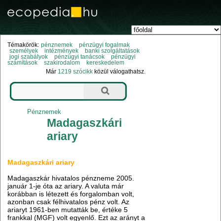
Témakörök:
pénznemek
pénzügyi fogalmak
személyek
intézmények
banki szolgáltatások
jogi szabályok
pénzügyi tanácsok
pénzügyi
számítások
szakirodalom
kereskedelem
Már
1219 szócikk
közül válogathatsz.
Pénznemek
Madagaszkári
ariary
Madagaszkári ariary
Madagaszkár hivatalos pénzneme 2005.
január 1-je óta az ariary. A valuta már
korábban is létezett és forgalomban volt,
azonban csak félhivatalos pénz volt. Az
ariaryt 1961-ben mutatták be, értéke 5
frankkal (MGF) volt egyenlő. Ezt az arányt a