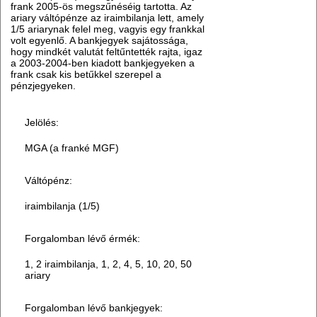
frank 2005-ös megszűnéséig tartotta. Az
ariary váltópénze az iraimbilanja lett, amely
1/5 ariarynak felel meg, vagyis egy frankkal
volt egyenlő. A bankjegyek sajátossága,
hogy mindkét valutát feltűntették rajta, igaz
a 2003-2004-ben kiadott bankjegyeken a
frank csak kis betűkkel szerepel a
pénzjegyeken.
Jelölés:
MGA (a franké MGF)
Váltópénz:
iraimbilanja (1/5)
Forgalomban lévő érmék:
1, 2 iraimbilanja, 1, 2, 4, 5, 10, 20, 50
ariary
Forgalomban lévő bankjegyek: