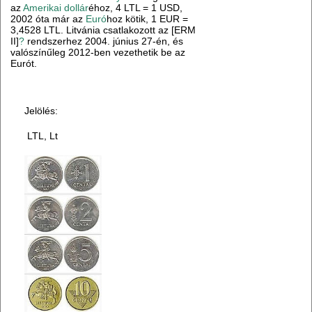
az
Amerikai dollár
éhoz, 4 LTL = 1 USD,
2002 óta már az
Euró
hoz kötik, 1 EUR =
3,4528 LTL. Litvánia csatlakozott az [ERM
II]
?
rendszerhez 2004. június 27-én, és
valószínűleg 2012-ben vezethetik be az
Eurót.
Jelölés:
LTL, Lt