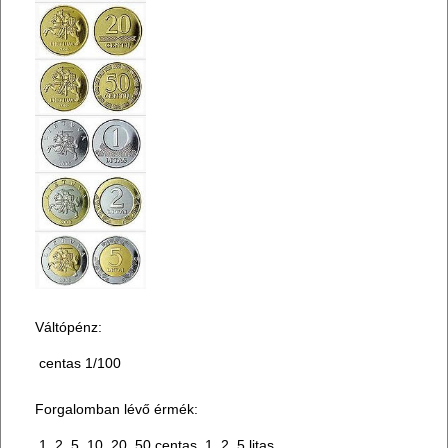
Váltópénz:
centas 1/100
Forgalomban lévő érmék:
1, 2, 5, 10, 20, 50 centas, 1, 2, 5 litas