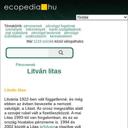
Témakörök:
pénznemek
pénzügyi fogalmak
személyek
intézmények
banki szolgáltatások
jogi szabályok
pénzügyi tanácsok
pénzügyi
számítások
szakirodalom
kereskedelem
Már
1219 szócikk
közül válogathatsz.
Pénznemek
Litván litas
Litván litas
Litvánia 1922-ben vált függetlenné, és még
ebben az évben bevezette a nemzeti
valutáját, a Litast. Az orosz megszállás alatt
a szovjet rubel vált a fizetőeszközzé. A mai
Litas 1993-tól van forgalomban, és ez az
ország hivatalos pénzneme is. 1994 és
2002 között a Litas
árfolyam
a rögzítve volt