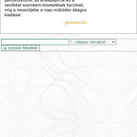
pénzeszközök, az értékpapírok és a
vevőkkel szembeni követelések kerülnek,
míg a nevezőjébe a napi működés átlagos
kiadásai.
szerkesztés