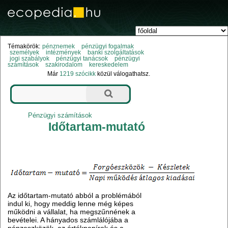
Témakörök:
pénznemek
pénzügyi fogalmak
személyek
intézmények
banki szolgáltatások
jogi szabályok
pénzügyi tanácsok
pénzügyi
számítások
szakirodalom
kereskedelem
Már
1219 szócikk
közül válogathatsz.
Pénzügyi számítások
Időtartam-mutató
Az időtartam-mutató abból a problémából
indul ki, hogy meddig lenne még képes
működni a vállalat, ha megszűnnének a
bevételei. A hányados számlálójába a