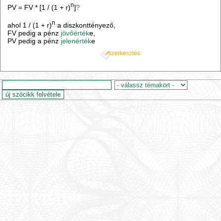
n
PV = FV * [1 / (1 + r)
]
?
n
ahol 1 / (1 + r)
a diszkonttényező,
FV pedig a pénz
jövőérték
e,
PV pedig a pénz
jelenérték
e
szerkesztés