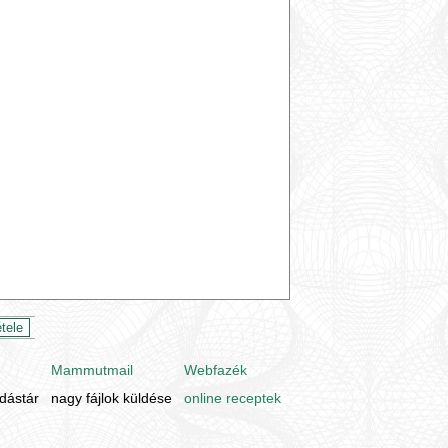
Mammutmail
Webfazék
udástár
nagy fájlok küldése
online receptek