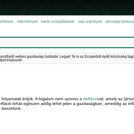
emélyek
intézmények
banki szolgáltatások
jogi szabályok
pénzügyi tanács
keszthető webes gazdasági tudástár. Legyél Te is az Ecopédiát építő közösség tagj
tást kívánunk!
folyamatát értjük. A fogalom nem azonos a
defláció
val, amely az [ársz
nfláció tehát egészen addig lehet jelen a gazdaságban, ameddig az inflác
ól beszélünk.