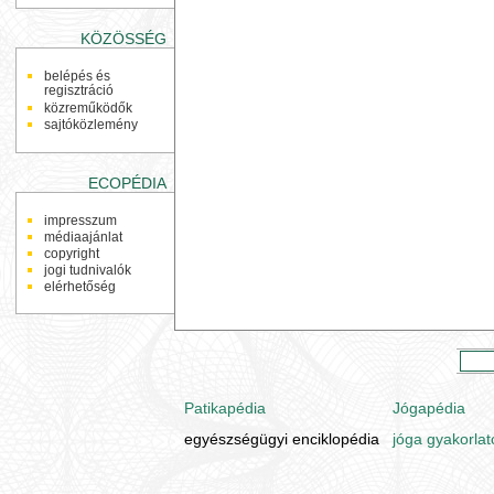
KÖZÖSSÉG
belépés és
regisztráció
közreműködők
sajtóközlemény
ECOPÉDIA
impresszum
médiaajánlat
copyright
jogi tudnivalók
elérhetőség
Patikapédia
Jógapédia
egyészségügyi enciklopédia
jóga gyakorlat