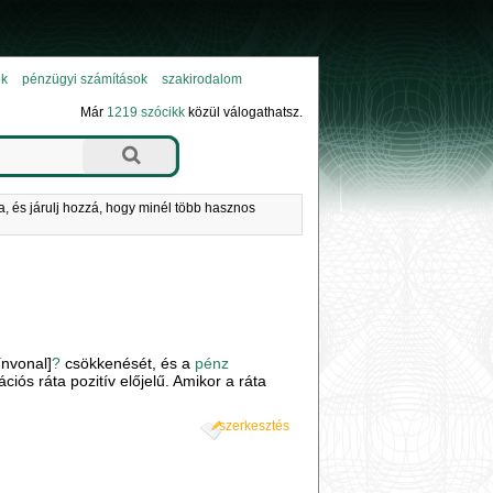
ok
pénzügyi számítások
szakirodalom
Már
1219 szócikk
közül válogathatsz.
a, és járulj hozzá, hogy minél több hasznos
ínvonal]
?
csökkenését, és a
pénz
iós ráta pozitív előjelű. Amikor a ráta
szerkesztés