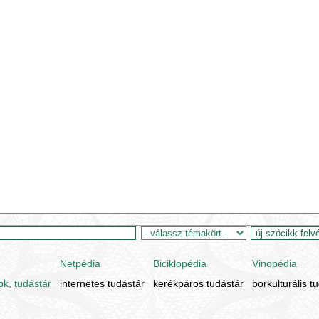
Netpédia
Biciklopédia
Vinopédia
ok, tudástár
internetes tudástár
kerékpáros tudástár
borkulturális t