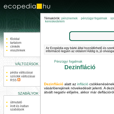
Témakörök:
pénznemek
pénzügyi fogalmak
sz
kereskedelem
NAVIGÁCIÓ
főoldal
tartalom
címkék
Az Ecopédia egy bárki által hozzáférhető és szer
visszlinkek
információ legyen az oldalon! Addig is, jó olvasga
Pénzügyi fogalmak
VÁLTOZÁSOK
Dezinfláció
pédia változásai
szócikk változásai
RSS
Dezinfláció
alatt az
infláció
csökkenésének 
vásárlóerejének növekedését jelenti. A dezi
átvált negatív előjelre, akkor már deflációr
SZABÁLYOK
útmutató
írott és íratlan
szabályok