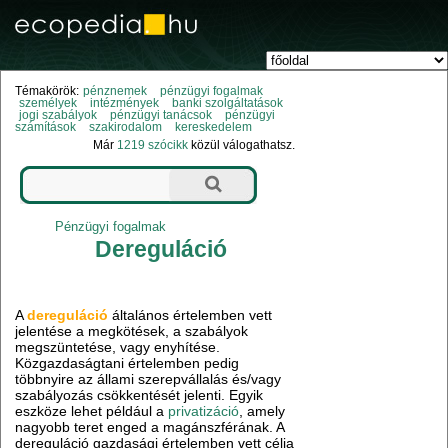
Témakörök:
pénznemek
pénzügyi fogalmak
személyek
intézmények
banki szolgáltatások
jogi szabályok
pénzügyi tanácsok
pénzügyi
számítások
szakirodalom
kereskedelem
Már
1219 szócikk
közül válogathatsz.
Pénzügyi fogalmak
Dereguláció
A
dereguláció
általános értelemben vett
jelentése a megkötések, a szabályok
megszüntetése, vagy enyhítése.
Közgazdaságtani értelemben pedig
többnyire az állami szerepvállalás és/vagy
szabályozás csökkentését jelenti. Egyik
eszköze lehet például a
privatizáció
, amely
nagyobb teret enged a magánszférának. A
dereguláció gazdasági értelemben vett célja