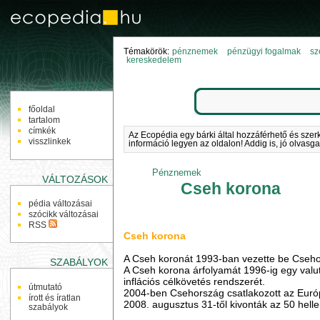
Témakörök:
pénznemek
pénzügyi fogalmak
sz
kereskedelem
NAVIGÁCIÓ
főoldal
tartalom
címkék
Az Ecopédia egy bárki által hozzáférhető és szer
visszlinkek
információ legyen az oldalon! Addig is, jó olvasga
Pénznemek
VÁLTOZÁSOK
Cseh korona
pédia változásai
szócikk változásai
RSS
Cseh korona
A Cseh koronát 1993-ban vezette be Cseho
SZABÁLYOK
A Cseh korona árfolyamát 1996-ig egy valu
inflációs célkövetés rendszerét.
útmutató
2004-ben Csehország csatlakozott az Euró
írott és íratlan
2008. augusztus 31-től kivonták az 50 helle
szabályok