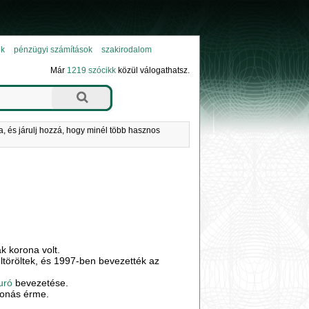
ok
pénzügyi számítások
szakirodalom
Már
1219 szócikk
közül válogathatsz.
a, és járulj hozzá, hogy minél több hasznos
k korona volt.
ltöröltek, és 1997-ben bevezették az
uró
bevezetése.
oronás érme.