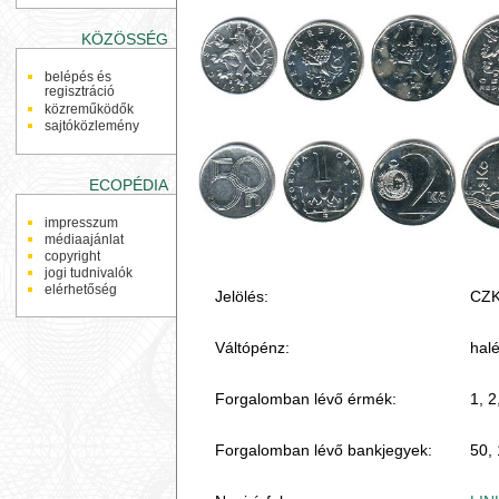
KÖZÖSSÉG
belépés és
regisztráció
közreműködők
sajtóközlemény
ECOPÉDIA
impresszum
médiaajánlat
copyright
jogi tudnivalók
elérhetőség
Jelölés:
CZK
Váltópénz:
halé
Forgalomban lévő érmék:
1, 2
Forgalomban lévő bankjegyek:
50, 