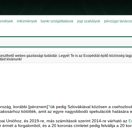
emélyek
intézmények
banki szolgáltatások
jogi szabályok
pénzügyi tanács
keszthető webes gazdasági tudástár. Legyél Te is az Ecopédiát építő közösség tagj
tást kívánunk!
rszág, korábbi [pénznem]
?
ük pedig Szlovákiával közösen a csehszlová
takosárhoz kötötték, amit az egyre nagyobbodó spekulációk hatására e
pai Unióhoz, és 2019-re, más számítások szerint 2014-re várható az
E
r érmét a forgalomból, és a 20 koronás címletet pedig felváltja a 20 k