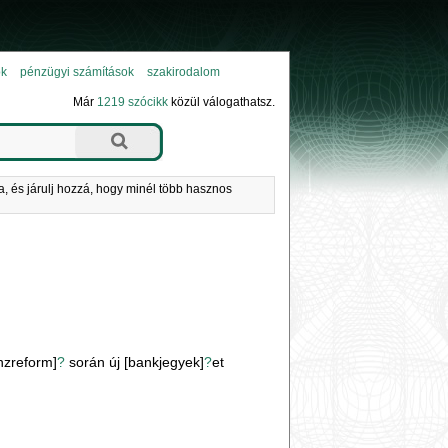
ok
pénzügyi számítások
szakirodalom
Már
1219 szócikk
közül válogathatsz.
a, és járulj hozzá, hogy minél több hasznos
nzreform]
?
során új [bankjegyek]
?
et