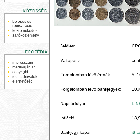
KÖZÖSSÉG
belépés és
regisztráció
közreműködők
sajtóközlemény
Jelölés:
CRC
ECOPÉDIA
Váltópénz:
cént
impresszum
médiaajánlat
copyright
Forgalomban lévő érmék:
5, 1
jogi tudnivalók
elérhetőség
Forgalomban lévő bankjegyek:
1000
Napi árfolyam:
LIN
Infláció:
13,
Bankjegy képei:
itt 