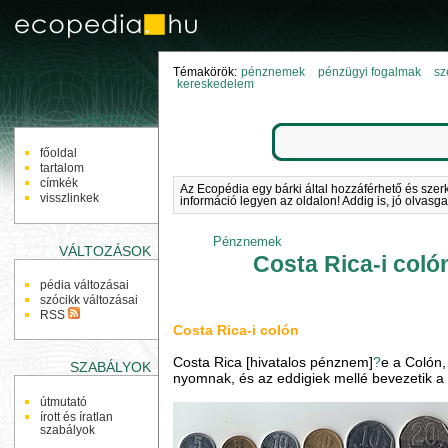
Témakörök:
pénznemek
pénzügyi fogalmak
sz
kereskedelem
NAVIGÁCIÓ
főoldal
tartalom
címkék
Az Ecopédia egy bárki által hozzáférhető és szer
visszlinkek
információ legyen az oldalon! Addig is, jó olvasga
Pénznemek
VÁLTOZÁSOK
Costa Rica-i coló
pédia változásai
szócikk változásai
RSS
Costa Rica-i colón
Costa Rica [hivatalos pénznem]
?
e a Colón,
SZABÁLYOK
nyomnak, és az eddigiek mellé bevezetik a 
útmutató
írott és íratlan
szabályok