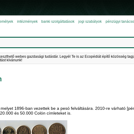
emélyek
intézmények
banki szolgáltatások
jogi szabályok
pénzügyi tanács
keszthető webes gazdasági tudástár. Legyél Te is az Ecopédiát építő közösség tagj
tást kívánunk!
n
 melyet 1896-ban vezettek be a pesó felváltására. 2010-re várható [pé
20.000 és 50.000 Colón címleteket is.