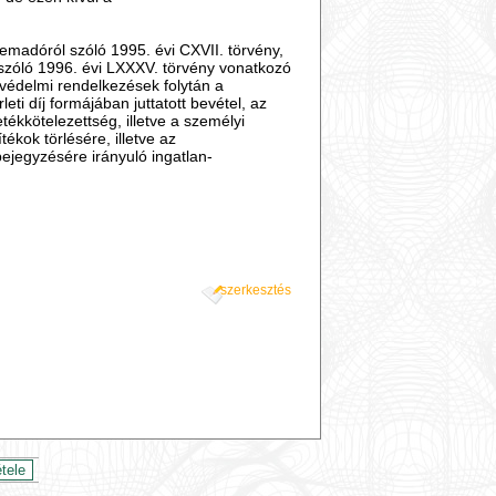
lemadóról szóló 1995. évi CXVII. törvény,
ról szóló 1996. évi LXXXV. törvény vonatkozó
nvédelmi rendelkezések folytán a
i díj formájában juttatott bevétel, az
ékkötelezettség, illetve a személyi
kok törlésére, illetve az
ejegyzésére irányuló ingatlan-
szerkesztés