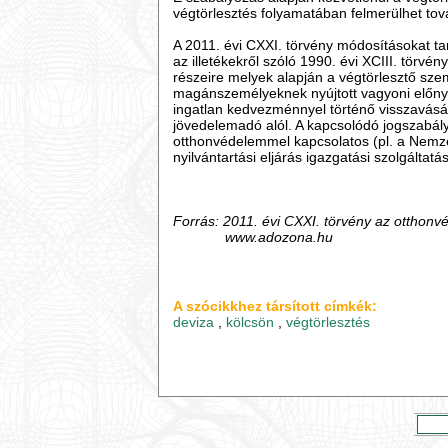
végtörlesztés folyamatában felmerülhet továb
A 2011. évi CXXI. törvény módosításokat tar
az illetékekről szóló 1990. évi XCIII. törvé
részeire melyek alapján a végtörlesztő sze
magánszemélyeknek nyújtott vagyoni előny, 
ingatlan kedvezménnyel történő visszavásárl
jövedelemadó alól. A kapcsolódó jogszabály
otthonvédelemmel kapcsolatos (pl. a Nemzet
nyilvántartási eljárás igazgatási szolgáltatás
Forrás: 2011. évi CXXI. törvény az ottho
www.adozona.hu
A szócikkhez társított címkék:
deviza
,
kölcsön
,
végtörlesztés