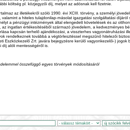
bi költség pl. közjegyzői díj, melyet az adósnak kell fizetnie.
talmaz az illetékekről szóló 1990. évi XCIII. törvény, a személyi jövede
ny, valamint a hiteles tulajdonilap-másolat igazgatási szolgáltatási díjá
mélyt a pénzügyi intézmények által elengedett követelések és az ottho
az ingatlan értékesítéséből származó jövedelem, a kedvezményes bérlet
ása kapcsán terhelő ajándékozási, a visszterhes vagyonátruházási illet
ok rendelkeznek továbbá a végtörlesztéssel megszűnő hitelezői biztosíté
i Eszközkezelő Zrt. javára bejegyzésre kerülő vagyonkezelői-) jogok b
i díj alóli mentességéről is.
nvédelemmel összefüggő egyes törvények módosításáról