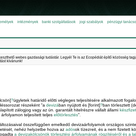
emélyek
intézmények
banki szolgáltatások
jogi szabályok
pénzügyi tanács
keszthető webes gazdasági tudástár. Legyél Te is az Ecopédiát építő közösség tagj
tást kívánunk!
lcsön]
?
ügyletek határidő előtti végleges teljesítésére alkalmazott fog
edéssorozat részeként "a
devizá
ban nyújtott és [forint]
?
ban törlesztett (
apított zálogjog vagy az ún. garantált hitelrészre vállalt állami
készfize
t árfolyamon teljesített teljes
előtörlesztés
".
változásaival összefüggően emelkedő devizaárfolyamok országos szinten
fizetését, nehéz helyzetbe hozva az
adós
ok tízezreit, és a nem fizetett k
lfogadta
a devizakölcsönök törlesztési árfolyamának rögzítéséről és a 