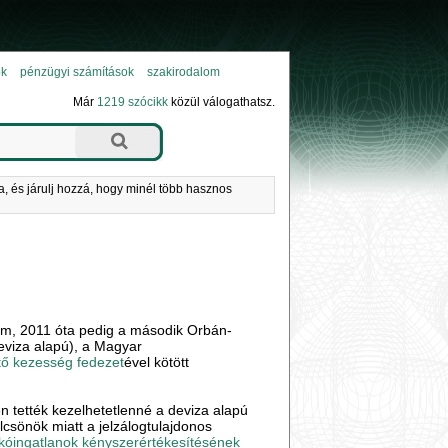
ok
pénzügyi számítások
szakirodalom
Már
1219 szócikk
közül válogathatsz.
a, és járulj hozzá, hogy minél több hasznos
alom, 2011 óta pedig a második Orbán-
deviza alapú), a Magyar
tő kezesség
fedezet
ével kötött
 tették kezelhetetlenné a deviza alapú
ölcsönök miatt a jelzálogtulajdonos
lakóingatlanok kényszerértékesítésének