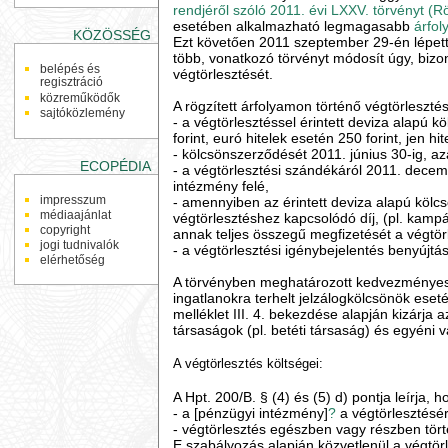
rendjéről szóló 2011. évi LXXV. törvényt (Rö
esetében alkalmazható legmagasabb
árfo
KÖZÖSSÉG
Ezt követően 2011 szeptember 29-én lépet
több, vonatkozó törvényt módosít úgy, bizony
belépés és
végtörlesztését.
regisztráció
közreműködők
A rögzített árfolyamon történő végtörlesztés
sajtóközlemény
- a végtörlesztéssel érintett deviza alapú 
forint, euró hitelek esetén 250 forint, jen hit
- kölcsönszerződését 2011. június 30-ig, 
ECOPÉDIA
- a végtörlesztési szándékáról 2011. decemb
intézmény felé,
impresszum
- amennyiben az érintett deviza alapú kölc
médiaajánlat
végtörlesztéshez kapcsolódó díj, (pl. kamp
copyright
annak teljes összegű megfizetését a végtörl
jogi tudnivalók
- a végtörlesztési igénybejelentés benyújtá
elérhetőség
A törvényben meghatározott kedvezményes vé
ingatlanokra terhelt jelzálogkölcsönök eset
melléklet III. 4. bekezdése alapján kizárja 
társaságok (pl. betéti társaság) és egyéni 
A végtörlesztés költségei:
A Hpt. 200/B. § (4) és (5) d) pontja leírja, h
- a [pénzügyi intézmény]
?
a végtörlesztésér
- végtörlesztés egészben vagy részben tört
E szabályozás alapján közvetlenül a végtör