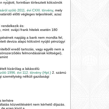
nyújtott, forintban törlesztett kölcsönök
ról szóló 2011. évi CXXI. törvény
, mely
táridő előtti végleges teljesítését, azaz
l rendelkezik és:
 mint: svájci frank hitelek esetén 180
lépésének napjáig a bank nem mondta fel,
ntett deviza alapú kölcsönt nyújtó pénzügyi
hitelből eredő tartozás, vagy egyéb nem a
ölcsönszerződés felmondásának költségei),
lamint
elt kizárólag a lakáscélú
szóló 1996. évi 112. törvény (Hpt.)
2. számú
ogi személyiség nélküli gazdasági
ós terhére
áltatás közvetítéséért nem kérhető díjazás.
 de ezen kívül a