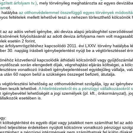
gzített árfolyam tv.)
, mely törvényileg meghatározta az egyes devizában 
lyam
ot.
t hatályba
az otthonvédelemmel összefüggő egyes törvények módosításá
os feltételek mellett lehetővé teszi a nehezen törleszthető kölcsönök ha
t az az adós veheti igénybe, aki deviza alapú jelzáloghitel szerződésse
kölcsönének folyósításánál az adott deviza árfolyama nem volt magasabb,
elek esetén 2 forint,
azaz árfolyamrögzítéshez kapcsolódó 2011. évi LXXV. törvény hatályba 
er 30. napjáig írásbeli igénybejelentést nyújt be a végtörlesztéssel éri
sönéhöz közvetlenül kapcsolódik áthidaló kölcsönből vagy gyűjtőszámla
ányidőszak során elengedett díjak, végrehajtási eljárás költségei, a k
esztésre vonatkozó írásbeli igénybejelentéssel egyidejűleg vállalja, va
sa után 60 napon belül a szükséges összeget befizeti, átutalja.
gtörlesztési lehetőség az otthonvédelmet szolgálja, így az igénybevét
ében teszik lehetővé.
A hitelintézetekről és a pénzügyi vállalkozásokról 
az igénybevétel lehetőségét a jogi személyek (pl. kft., önkormányzat), j
vállalkozók esetében is.
ogy:
t költségtérítést és egyéb díjat vagy jutalékot nem számíthat fel az ad
énő teljesítése érdekében nyújtott kölcsönre vonatkozó pénzügyi szolg
lesztéshez a pénzügyi intézmények nem számíthatnak fel külön díjakat,