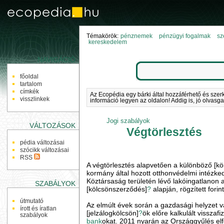
Témakörök:
pénznemek
pénzügyi fogalmak
sz
kereskedelem
NAVIGÁCIÓ
főoldal
tartalom
címkék
Az Ecopédia egy bárki által hozzáférhető és szer
visszlinkek
információ legyen az oldalon! Addig is, jó olvasga
Jogi szabályok
VÁLTOZÁSOK
Végtörlesztés
pédia változásai
szócikk változásai
RSS
A végtörlesztés alapvetően a különböző [kö
kormány által hozott otthonvédelmi intézk
Köztársaság területén lévő lakóingatlanon al
SZABÁLYOK
[kölcsönszerződés]
?
alapján, rögzített forin
útmutató
Az elmúlt évek során a gazdasági helyzet 
írott és íratlan
[jelzálogkölcsön]
?
ök előre kalkulált vissza
szabályok
bank
okat. 2011 nyarán az Országgyűlés e