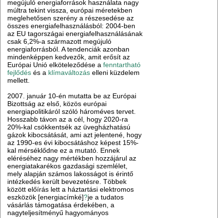
megújuló energiaforrások használata nagy
múltra tekint vissza, európai méretekben
meglehetősen szerény a részesedése az
összes energiafelhasználásból: 2004-ben
az EU tagországai energiafelhasználásának
csak 6,2%-a származott megújuló
energiaforrásból. A tendenciák azonban
mindenképpen kedvezők, amit erősít az
Európai Unió elköteleződése a
fenntartható
fejlődés
és a
klímaváltozás
elleni küzdelem
mellett.
2007. január 10-én mutatta be az Európai
Bizottság az első, közös európai
energiapolitikáról szóló hároméves tervet.
Hosszabb távon az a cél, hogy 2020-ra
20%-kal csökkentsék az üvegházhatású
gázok kibocsátását, ami azt jelentené, hogy
az 1990-es évi kibocsátáshoz képest 15%-
kal mérséklődne ez a mutató. Ennek
eléréséhez nagy mértékben hozzájárul az
energiatakarékos gazdasági szemlélet,
mely alapján számos lakosságot is érintő
intézkedés került bevezetésre. Többek
között előírás lett a háztartási elektromos
eszközök [energiacímké]
?
je a tudatos
vásárlás támogatása érdekében, a
nagyteljesítményű hagyományos