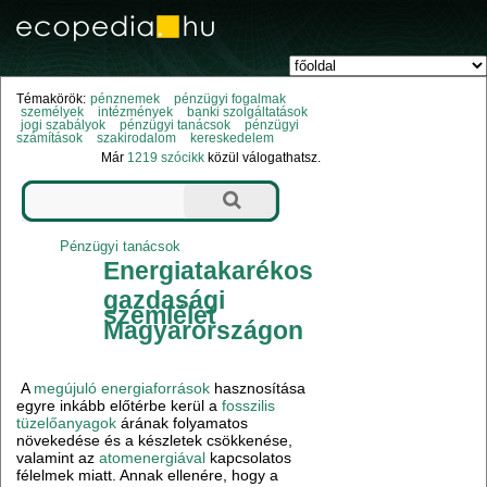
Témakörök:
pénznemek
pénzügyi fogalmak
személyek
intézmények
banki szolgáltatások
jogi szabályok
pénzügyi tanácsok
pénzügyi
számítások
szakirodalom
kereskedelem
Már
1219 szócikk
közül válogathatsz.
Pénzügyi tanácsok
Energiatakarékos
gazdasági
szemlélet
Magyarországon
A
megújuló energiaforrások
hasznosítása
egyre inkább előtérbe kerül a
fosszilis
tüzelőanyagok
árának folyamatos
növekedése és a készletek csökkenése,
valamint az
atomenergiával
kapcsolatos
félelmek miatt. Annak ellenére, hogy a