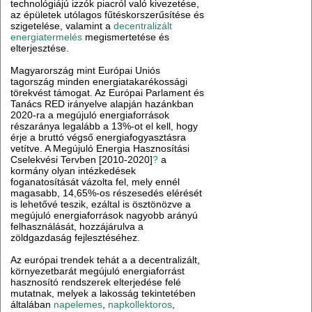
technológiájú izzók piacról való kivezetése,
az épületek utólagos fűtéskorszerűsítése és
szigetelése, valamint a
decentralizált
energiatermelés
megismertetése és
elterjesztése.
Magyarország mint Európai Uniós
tagország minden energiatakarékossági
törekvést támogat. Az Európai Parlament és
Tanács RED irányelve alapján hazánkban
2020-ra a megújuló energiaforrások
részaránya legalább a 13%-ot el kell, hogy
érje a bruttó végső energiafogyasztásra
vetítve. A Megújuló Energia Hasznosítási
Cselekvési Tervben [2010-2020]
?
a
kormány olyan intézkedések
foganatosítását vázolta fel, mely ennél
magasabb, 14,65%-os részesedés elérését
is lehetővé teszik, ezáltal is ösztönözve a
megújuló energiaforrások nagyobb arányú
felhasználását, hozzájárulva a
zöldgazdaság fejlesztéséhez.
Az európai trendek tehát a a decentralizált,
környezetbarát megújuló energiaforrást
hasznosító rendszerek elterjedése felé
mutatnak, melyek a lakosság tekintetében
általában
napelemes
,
napkollektoros
,