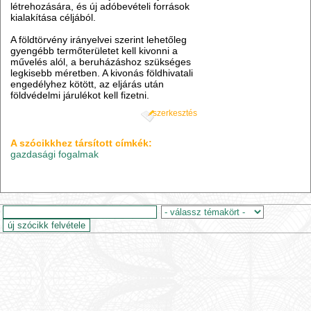
létrehozására, és új adóbevételi források
kialakítása céljából.
A földtörvény irányelvei szerint lehetőleg
gyengébb termőterületet kell kivonni a
művelés alól, a beruházáshoz szükséges
legkisebb méretben. A kivonás földhivatali
engedélyhez kötött, az eljárás után
földvédelmi járulékot kell fizetni.
szerkesztés
A szócikkhez társított címkék:
gazdasági fogalmak