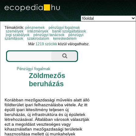
Témakörök:
pénznemek
pénzügyi fogalmak
személyek
intézmények
banki szolgáltatások
jogi szabályok
pénzügyi tanácsok
pénzügyi
számítások
szakirodalom
kereskedelem
Már
1219 szócikk
közül válogathatsz.
Pénzügyi fogalmak
Zöldmezős
beruházás
Korábban mezőgazdasági művelés alatt álló
földterület ipari felhasználásba vétele. Az itt
épülő ipari létesítmény teljesen új
beruházás, új infrastruktúra és új épületek
létrehozásával. Általában városok választják
ezt a megoldást veszteséges vagy
kihasználatlan mezőgazdasági területeik
hasznosítása mellett új munkahelyek