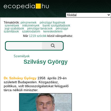
Témakörök:
pénznemek
pénzügyi fogalmak
személyek
intézmények
banki szolgáltatások
jogi szabályok
pénzügyi tanácsok
pénzügyi
számítások
szakirodalom
kereskedelem
Már
1219 szócikk
közül válogathatsz.
Személyek
Szilvásy György
Dr. Szilvásy György
1958. április 29-én
született Budapesten. Közgazdász,
politikus, volt titkosszolgálatokat felügyelő
tárca nélküli miniszter.