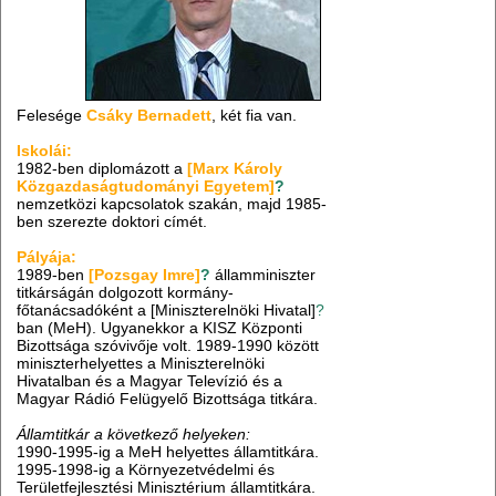
Felesége
Csáky Bernadett
, két fia van.
Iskolái:
1982-ben diplomázott a
[Marx Károly
Közgazdaságtudományi Egyetem]
?
nemzetközi kapcsolatok szakán, majd 1985-
ben szerezte doktori címét.
Pályája:
1989-ben
[Pozsgay Imre]
?
államminiszter
titkárságán dolgozott kormány-
főtanácsadóként a [Miniszterelnöki Hivatal]
?
ban (MeH). Ugyanekkor a KISZ Központi
Bizottsága szóvivője volt. 1989-1990 között
miniszterhelyettes a Miniszterelnöki
Hivatalban és a Magyar Televízió és a
Magyar Rádió Felügyelő Bizottsága titkára.
Államtitkár a következő helyeken:
1990-1995-ig a MeH helyettes államtitkára.
1995-1998-ig a Környezetvédelmi és
Területfejlesztési Minisztérium államtitkára.