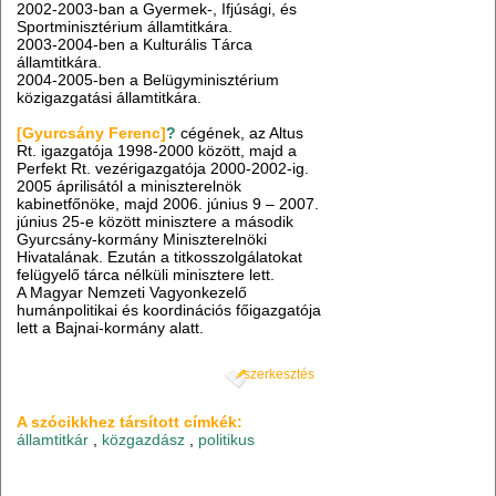
2002-2003-ban a Gyermek-, Ifjúsági, és
Sportminisztérium államtitkára.
2003-2004-ben a Kulturális Tárca
államtitkára.
2004-2005-ben a Belügyminisztérium
közigazgatási államtitkára.
[Gyurcsány Ferenc]
?
cégének, az Altus
Rt. igazgatója 1998-2000 között, majd a
Perfekt Rt. vezérigazgatója 2000-2002-ig.
2005 áprilisától a miniszterelnök
kabinetfőnöke, majd 2006. június 9 – 2007.
június 25-e között minisztere a második
Gyurcsány-kormány Miniszterelnöki
Hivatalának. Ezután a titkosszolgálatokat
felügyelő tárca nélküli minisztere lett.
A Magyar Nemzeti Vagyonkezelő
humánpolitikai és koordinációs főigazgatója
lett a Bajnai-kormány alatt.
szerkesztés
A szócikkhez társított címkék:
államtitkár
,
közgazdász
,
politikus